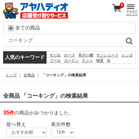
0
メニュー
カテゴリ
全ての商品
すだれ
ホース
草刈り機
サンシェード
レンガ
人気のキーワード
プール
カーテン
テント
物置
水
コンクリートブロック
踏み台
飼育ケース
砂利
シート
椅子
犬 ウェットティッシュ
トップ
全商品
「コーキング」の検索結果
クーラーボックス
バケツ
物干し
全商品 「コーキング」の検索結果
35
件
の商品がみつかりました。
並べ替え
表示件数