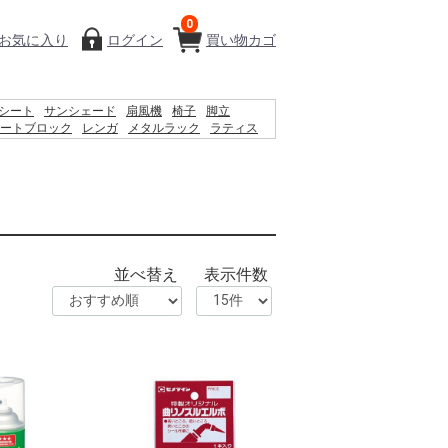
0
お気に入り
ログイン
買い物カゴ
シート
サンシェード
扇風機
椅子
脚立
ートブロック
レンガ
メタルラック
ラティス
ィッシュ
水
プール
物干し
空調服
カーテン
並べ替え
表示件数