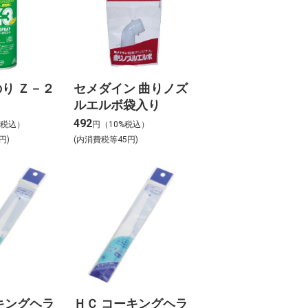
り Ｚ－２
セメダイン 曲りノズ
ルエルボ袋入り
492
%税込）
円（10%税込）
円)
(内消費税等45円)
キングヘラ
ＨＣ コーキングヘラ