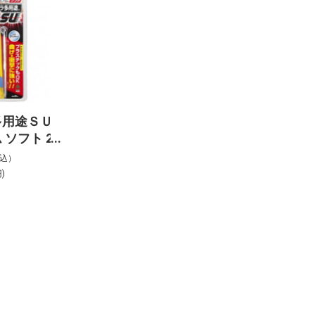
多用途ＳＵ
ソフト 25
税込）
)