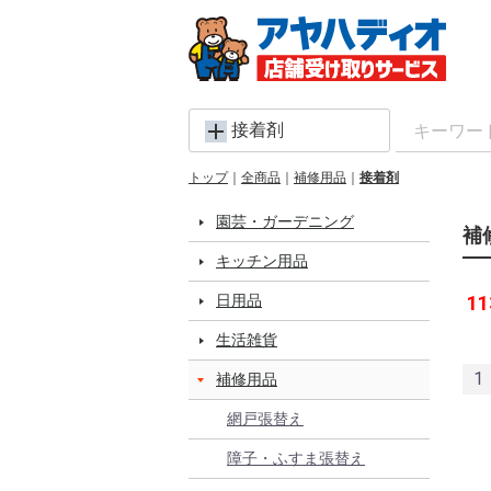
接着剤
トップ
全商品
補修用品
接着剤
園芸・ガーデニング
補
キッチン用品
日用品
11
生活雑貨
1
補修用品
網戸張替え
障子・ふすま張替え