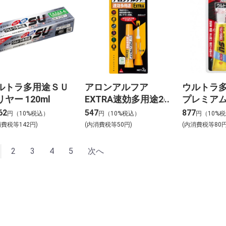
ルトラ多用途ＳＵ
アロンアルフア
ウルトラ
ヤー 120ml
EXTRA速効多用途2g
プレミアム 
ｍL
62
547
877
円（10%税込）
円（10%税込）
円（10%
消費税等142円)
(内消費税等50円)
(内消費税等80円
2
3
4
5
次へ