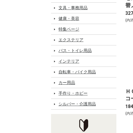
替
文具・事務用品
り
32
健康・美容
(内
特集ページ
エクステリア
バス・トイレ用品
インテリア
自転車・バイク用品
カー用品
Ｈ
手作り・ホビー
コ
シルバー・介護用品
18
(内