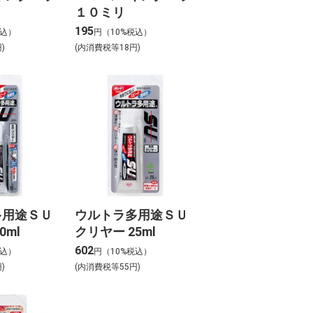
１０ミリ
195
税込）
円（10%税込）
)
(内消費税等18円)
多用途ＳＵ
ウルトラ多用途ＳＵ
0ml
クリヤー 25ml
602
税込）
円（10%税込）
)
(内消費税等55円)