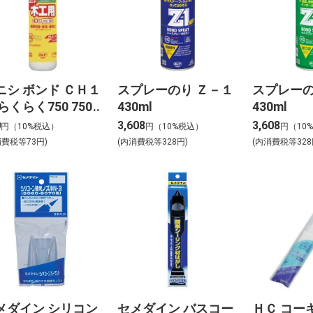
ニシ ボンド ＣＨ１
スプレーのり Ｚ－１
スプレーの
らくらく750 750g
430ml
430ml
0
3,608
3,608
円（10%税込）
円（10%税込）
円（10
消費税等73円)
(内消費税等328円)
(内消費税等328
メダイン シリコン
セメダイン バスコー
ＨＣ コー