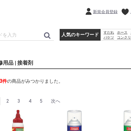
新規会員登録
すだれ
ホース
人気のキーワード
バケツ
コンクリ
犬 ウェットテ
踏み台
砂利
修用品 | 接着剤
3
件
の商品がみつかりました。
2
3
4
5
次へ