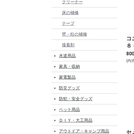
クリーナー
床の補修
テープ
壁・柱の補修
コ
８ 
接着剤
80
水道用品
(内
家具・収納
家電製品
防災グッズ
防犯・安全グッズ
ペット用品
ＤＩＹ・大工用品
アウトドア・キャンプ用品
セ