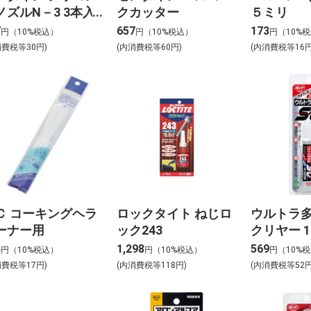
ノズルN－3 3本入
クカッター
５ミリ
7
657
173
円（10%税込）
円（10%税込）
円（10%
消費税等30円)
(内消費税等60円)
(内消費税等16円
Ｃ コーキングヘラ
ロックタイト ねじロ
ウルトラ
ーナー用
ック243
クリヤー 1
4
1,298
569
円（10%税込）
円（10%税込）
円（10%
消費税等17円)
(内消費税等118円)
(内消費税等52円