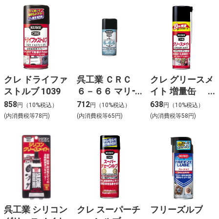
クレ ドライファ
呉工業 ＣＲＣ
クレ グリースメ
ストルブ 1039
６－６６ マリー
イト 増量缶
ン用の防錆・防
1061
858
712
638
円（10%税込）
円（10%税込）
円（10%税込）
湿・潤滑剤
(内消費税等78円)
(内消費税等65円)
(内消費税等58円)
315ml
呉工業 シリコン
クレ スーパーチ
フリーズルブ