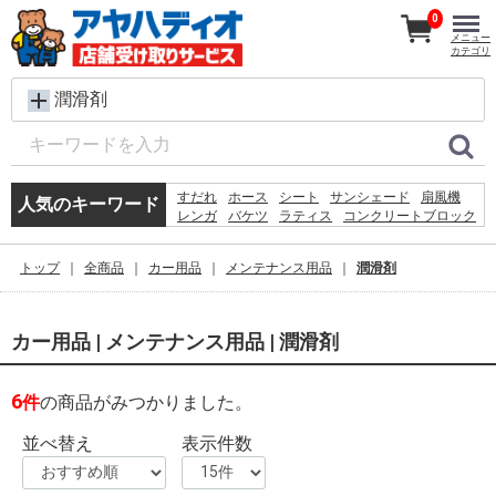
0
メニュー
カテゴリ
潤滑剤
すだれ
ホース
シート
サンシェード
扇風機
人気のキーワード
レンガ
バケツ
ラティス
コンクリートブロック
メタルラック
椅子
脚立
犬 ウェットティッシュ
物干し
踏み台
空調服
トップ
全商品
カー用品
メンテナンス用品
潤滑剤
水
木材
砂利
カーテン
カー用品 | メンテナンス用品 | 潤滑剤
6
件
の商品がみつかりました。
並べ替え
表示件数