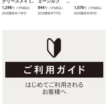
グリースメイト
ェーンルブ
ペースト
1068
1,298
844
1,078
円（10%税込）
円（10%税込）
円（10%税込）
(内消費税等118円)
(内消費税等77円)
(内消費税等98円)