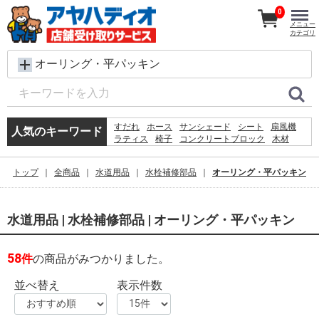
0
メニュー
カテゴリ
オーリング・平パッキン
すだれ
ホース
サンシェード
シート
扇風機
人気のキーワード
ラティス
椅子
コンクリートブロック
木材
レンガ
バケツ
物干し
脚立
メタルラック
犬 ウェットティッシュ
プール
踏み台
水
トップ
全商品
水道用品
水栓補修部品
オーリング・平パッキン
除草剤
物置
水道用品 | 水栓補修部品 | オーリング・平パッキン
58
件
の商品がみつかりました。
並べ替え
表示件数