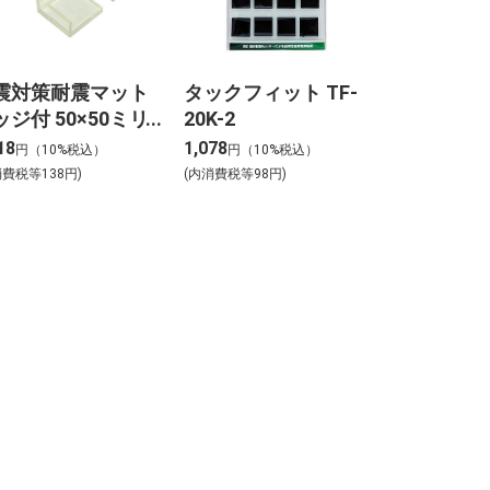
震対策耐震マット
タックフィット TF-
ッジ付 50×50ミリ
20K-2
C-505
18
1,078
円（10%税込）
円（10%税込）
消費税等138円)
(内消費税等98円)