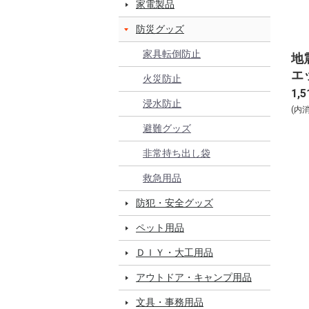
家電製品
防災グッズ
家具転倒防止
地
エ
火災防止
KE
1,5
浸水防止
(内
避難グッズ
非常持ち出し袋
救急用品
防犯・安全グッズ
ペット用品
ＤＩＹ・大工用品
アウトドア・キャンプ用品
文具・事務用品