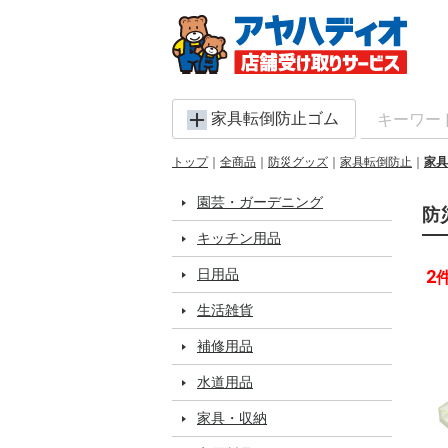
家具転倒防止ゴム
トップ
全商品
防災グッズ
家具転倒防止
家具
園芸・ガーデニング
防
キッチン用品
日用品
2
生活雑貨
補修用品
水道用品
家具・収納