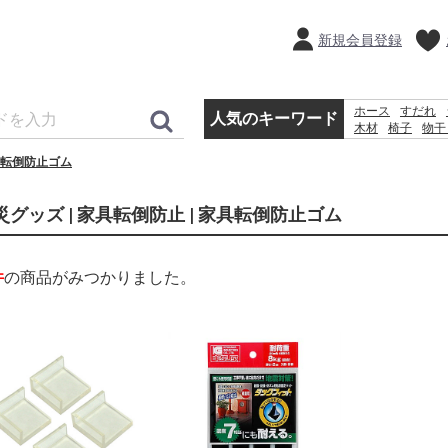
新規会員登録
ホース
すだれ
人気のキーワード
木材
椅子
物干
砂利
犬 ウェッ
転倒防止ゴム
空調服
災グッズ | 家具転倒防止 | 家具転倒防止ゴム
件
の商品がみつかりました。