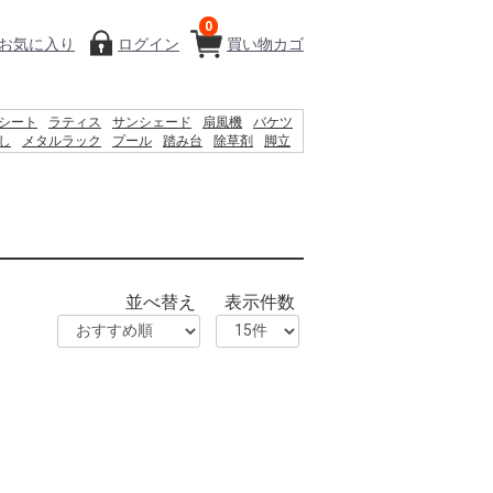
0
お気に入り
ログイン
買い物カゴ
シート
ラティス
サンシェード
扇風機
バケツ
し
メタルラック
プール
踏み台
除草剤
脚立
トティッシュ
コンクリートブロック
物置
並べ替え
表示件数