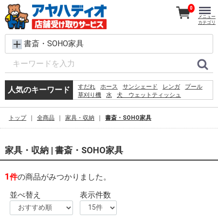
0
メニュー
カテゴリ
書斎・SOHO家具
すだれ
ホース
サンシェード
レンガ
プール
人気のキーワード
草刈り機
水
犬 ウェットティッシュ
クーラーボックス
コンクリートブロック
椅子
テント
物干し
バケツ
シート
踏み台
扇風機
トップ
全商品
家具・収納
書斎・SOHO家具
カーテン
物置
ラティス
家具・収納 | 書斎・SOHO家具
1
件
の商品がみつかりました。
並べ替え
表示件数