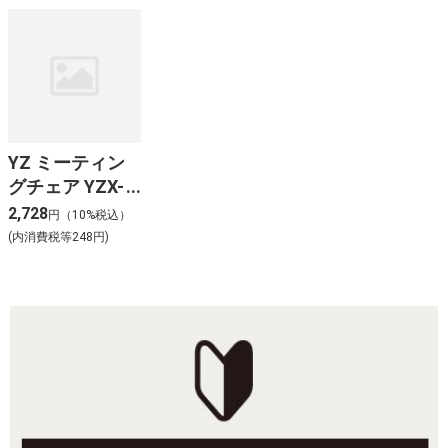
YZ ミーティン
グチェア YZX-
08 SB
2,728
円（10%税込）
(内消費税等248円)