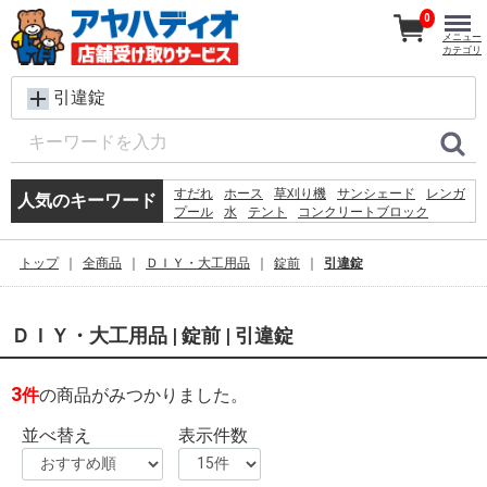
0
メニュー
カテゴリ
引違錠
すだれ
ホース
草刈り機
サンシェード
レンガ
人気のキーワード
プール
水
テント
コンクリートブロック
カーテン
踏み台
シート
犬 ウェットティッシュ
椅子
クーラーボックス
トップ
全商品
ＤＩＹ・大工用品
錠前
引違錠
飼育ケース
物置
砂利
物干し
バケツ
ＤＩＹ・大工用品 | 錠前 | 引違錠
3
件
の商品がみつかりました。
並べ替え
表示件数