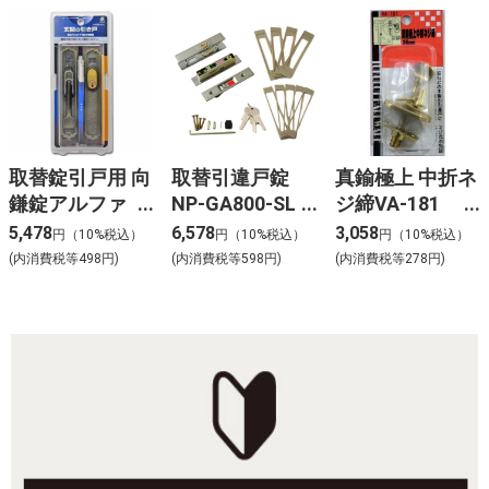
取替錠引戸用 向
取替引違戸錠
真鍮極上 中折ネ
鎌錠アルファ
NP-GA800-SL
ジ締VA-181
A4056-ALU
3本キー
36mm
5,478
6,578
3,058
円（10%税込）
円（10%税込）
円（10%税込）
(内消費税等498円)
(内消費税等598円)
(内消費税等278円)