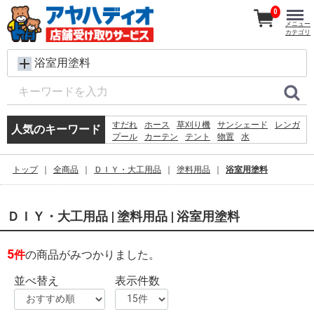
0
メニュー
カテゴリ
浴室用塗料
すだれ
ホース
草刈り機
サンシェード
レンガ
人気のキーワード
プール
カーテン
テント
物置
水
コンクリートブロック
踏み台
飼育ケース
砂利
シート
椅子
犬 ウェットティッシュ
トップ
全商品
ＤＩＹ・大工用品
塗料用品
浴室用塗料
クーラーボックス
バケツ
物干し
ＤＩＹ・大工用品 | 塗料用品 | 浴室用塗料
5
件
の商品がみつかりました。
並べ替え
表示件数