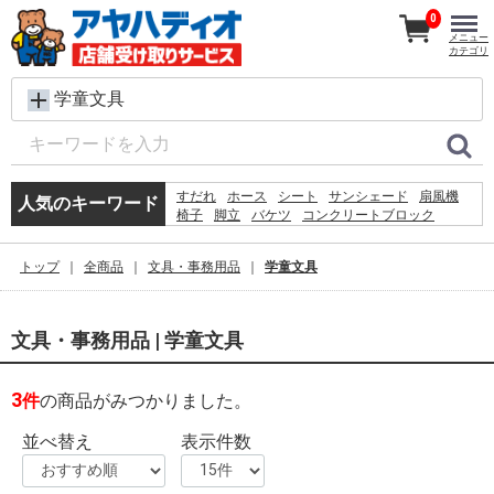
0
メニュー
カテゴリ
学童文具
すだれ
ホース
シート
サンシェード
扇風機
人気のキーワード
椅子
脚立
バケツ
コンクリートブロック
レンガ
メタルラック
ラティス
犬 ウェットティッシュ
水
プール
物干し
トップ
全商品
文具・事務用品
学童文具
空調服
カーテン
踏み台
砂利
文具・事務用品 | 学童文具
3
件
の商品がみつかりました。
並べ替え
表示件数