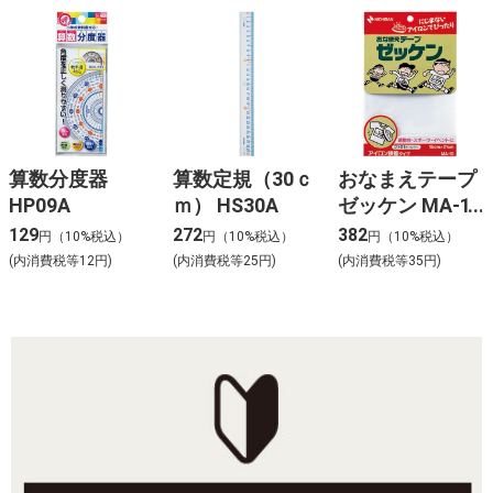
算数分度器
算数定規（30ｃ
おなまえテープ
HP09A
ｍ） HS30A
ゼッケン MA-10
129
272
382
円（10%税込）
円（10%税込）
円（10%税込）
(内消費税等12円)
(内消費税等25円)
(内消費税等35円)