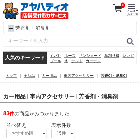
0
メニュー
カテゴリ
芳香剤・消臭剤
すだれ
ホース
サンシェード
草刈り機
レンガ
人気のキーワード
プール
水
テント
カーテン
犬 ウェットティッシュ
シート
踏み台
物干し
クーラーボックス
コンクリートブロック
椅子
トップ
全商品
カー用品
車内アクセサリー
芳香剤・消臭剤
砂利
物置
バケツ
空調服
カー用品 | 車内アクセサリー | 芳香剤・消臭剤
83
件
の商品がみつかりました。
並べ替え
表示件数