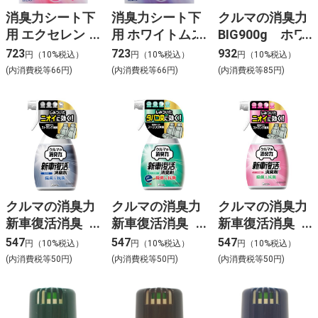
消臭力シート下
消臭力シート下
クルマの消臭力
用 エクセレント
用 ホワイトムス
BIG900g ホワ
ソープ
ク
イトムスクー
723
723
932
円（10%税込）
円（10%税込）
円（10%税込）
(内消費税等66円)
(内消費税等66円)
(内消費税等85円)
クルマの消臭力
クルマの消臭力
クルマの消臭力
新車復活消臭
新車復活消臭
新車復活消臭
剤 無香性ー
剤 ミントー
剤 ソープー
547
547
547
円（10%税込）
円（10%税込）
円（10%税込）
(内消費税等50円)
(内消費税等50円)
(内消費税等50円)