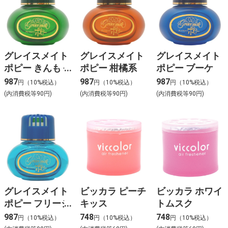
グレイスメイト
グレイスメイト
グレイスメイト
ポピー きんもく
ポピー 柑橘系
ポピー ブーケ
せい
987
987
987
円（10%税込）
円（10%税込）
円（10%税込）
(内消費税等90円)
(内消費税等90円)
(内消費税等90円)
グレイスメイト
ビッカラ ピーチ
ビッカラ ホワイ
ポピー フリージ
キッス
トムスク
ア
987
748
748
円（10%税込）
円（10%税込）
円（10%税込）