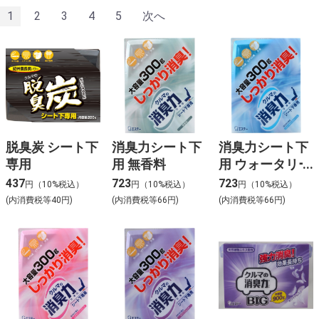
1
2
3
4
5
次へ
脱臭炭 シート下
消臭力シート下
消臭力シート下
専用
用 無香料
用 ウォータリー
スカッシュ
437
723
723
円（10%税込）
円（10%税込）
円（10%税込）
(内消費税等40円)
(内消費税等66円)
(内消費税等66円)