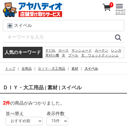
0
メニュー
カテゴリ
スイベル
すだれ
ホース
サンシェード
カーテン
レンガ
人気のキーワード
草刈り機
水
プール
犬 ウェットティッシュ
クーラーボックス
コンクリートブロック
シート
椅子
バケツ
テント
物干し
扇風機
踏み台
トップ
全商品
ＤＩＹ・大工用品
素材
スイベル
ラティス
物置
ＤＩＹ・大工用品 | 素材 | スイベル
2
件
の商品がみつかりました。
並べ替え
表示件数