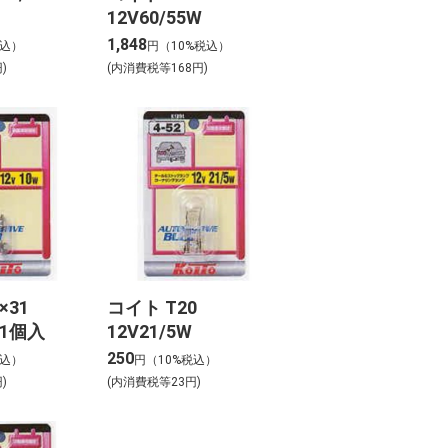
12V60/55W
1,848
税込）
円（10%税込）
)
(内消費税等168円)
×31
コイト T20
 1個入
12V21/5W
250
税込）
円（10%税込）
)
(内消費税等23円)