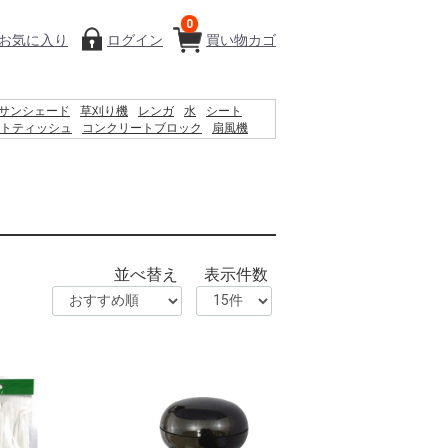
0
お気に入り
ログイン
買い物カゴ
サンシェード
草刈り機
レンガ
水
シート
トティッシュ
コンクリートブロック
扇風機
プール
物干し
クーラーボックス
物置
ナ
空調服
並べ替え
表示件数