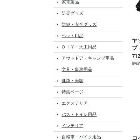
家電製品
防災グッズ
防犯・安全グッズ
ペット用品
ヤ
プ 
ＤＩＹ・大工用品
71
アウトドア・キャンプ用品
(内
文具・事務用品
健康・美容
特集ページ
エクステリア
バス・トイレ用品
インテリア
自転車・バイク用品
コイ