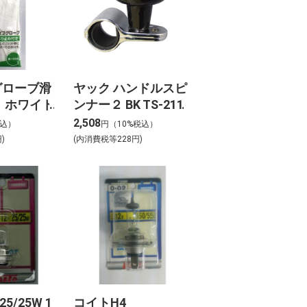
グローブ滑
ヤック ハンドルスピ
 ホワイト
ンナー２ BK TS-211
2,508
税込）
円（10%税込）
)
(内消費税等228円)
5/25W 1
コイトH4