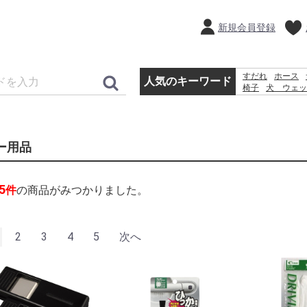
新規会員登録
すだれ
ホース
人気のキーワード
椅子
犬 ウェッ
踏み台
バケツ
カーテン
コンテ
ー用品
5
件
の商品がみつかりました。
2
3
4
5
次へ