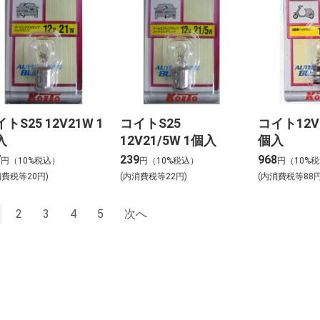
トS25 12V21W 1
コイトS25
コイト12V3
入
12V21/5W 1個入
個入
7
239
968
円（10%税込）
円（10%税込）
円（10%
消費税等20円)
(内消費税等22円)
(内消費税等88円
2
3
4
5
次へ