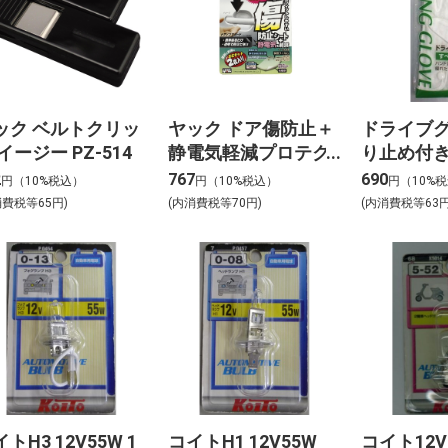
ック ベルトクリッ
ヤック ドア傷防止＋
ドライブ
イージー PZ-514
静電気軽減プロテク
り止め付き
ターC TS-247
2
767
690
円（10%税込）
円（10%税込）
円（10%
消費税等65円)
(内消費税等70円)
(内消費税等63円
トH3 12V55W 1
コイトH1 12V55W
コイト12V2