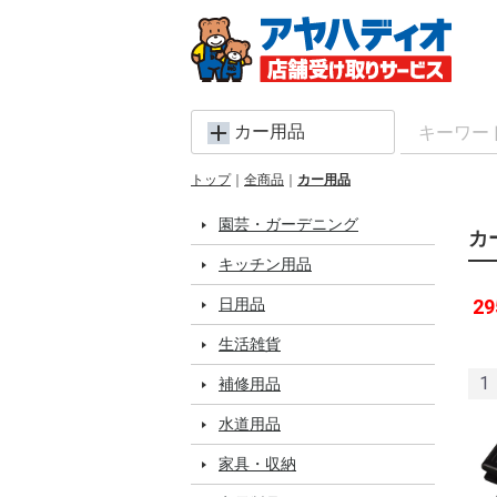
カー用品
トップ
全商品
カー用品
園芸・ガーデニング
カ
キッチン用品
日用品
29
生活雑貨
1
補修用品
水道用品
家具・収納