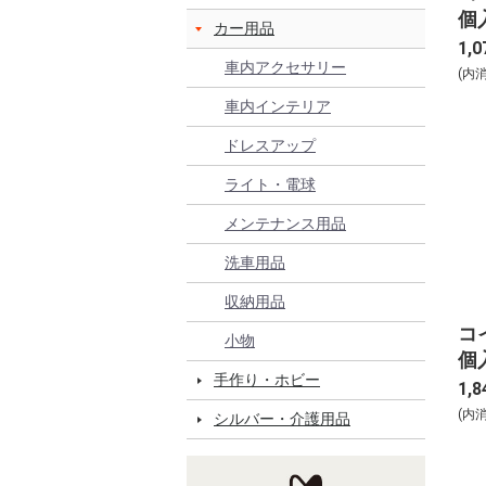
個
カー用品
1,0
車内アクセサリー
(内
車内インテリア
ドレスアップ
ライト・電球
メンテナンス用品
洗車用品
収納用品
コイ
小物
個
手作り・ホビー
1,8
(内
シルバー・介護用品