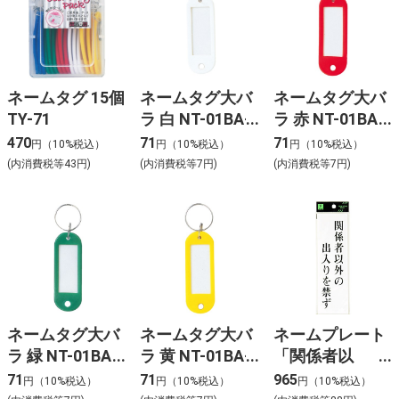
ネームタグ 15個
ネームタグ大バ
ネームタグ大バ
TY-71
ラ 白 NT-01BA-
ラ 赤 NT-01BA-
WH
RD
470
71
71
円（10%税込）
円（10%税込）
円（10%税込）
(内消費税等43円)
(内消費税等7円)
(内消費税等7円)
ネームタグ大バ
ネームタグ大バ
ネームプレート
ラ 緑 NT-01BA-
ラ 黄 NT-01BA-
「関係者以
GR
YL
外・・・」
71
71
965
円（10%税込）
円（10%税込）
円（10%税込）
UP260-12