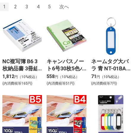
1
2
3
4
5
次へ
NC複写簿 B6 3
キャンパスノー
ネームタグ大バ
枚納品書 3冊組
ト6号30枚5色パ
ラ 青 NT-01BA-
ウ-333X3
ック ノ-3CANX5
BU
1,812
558
71
円（10%税込）
円（10%税込）
円（10%税込）
(内消費税等165円)
(内消費税等51円)
(内消費税等7円)