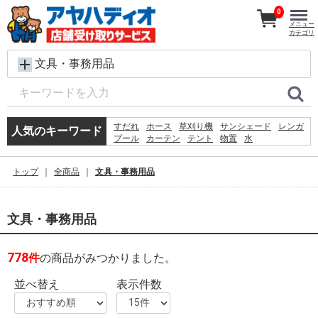
0
メニュー
カテゴリ
文具・事務用品
すだれ
ホース
草刈り機
サンシェード
レンガ
人気のキーワード
プール
カーテン
テント
物置
水
コンクリートブロック
踏み台
飼育ケース
砂利
シート
椅子
犬 ウェットティッシュ
トップ
全商品
文具・事務用品
クーラーボックス
バケツ
物干し
文具・事務用品
778
件
の商品がみつかりました。
並べ替え
表示件数