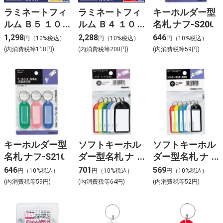
ラミネートフィ
ラミネートフィ
キーホルダー型
ルム Ｂ５ １０
ルム Ｂ４ １０
名札 ナフ-S200
０枚入１００μ
０枚入１００μ
1,298
2,288
646
円（10%税込）
円（10%税込）
円（10%税込）
LZ-B5100
LZ-B4100
(内消費税等118円)
(内消費税等208円)
(内消費税等59円)
キーホルダー型
ソフトキーホル
ソフトキーホル
名札 ナフ-S210
ダー型名札 ナ
ダー型名札 ナ
フ-S220
フ-S225
646
701
569
円（10%税込）
円（10%税込）
円（10%税込）
(内消費税等59円)
(内消費税等64円)
(内消費税等52円)