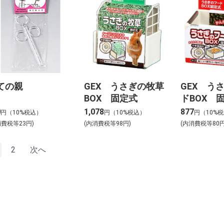
ての親
GEX うさぎの牧草
GEX う
BOX 固定式
ドBOX 
0
1,078
877
円（10%税込）
円（10%税込）
円（10%
消費税等23円)
(内消費税等98円)
(内消費税等80円
2
次へ