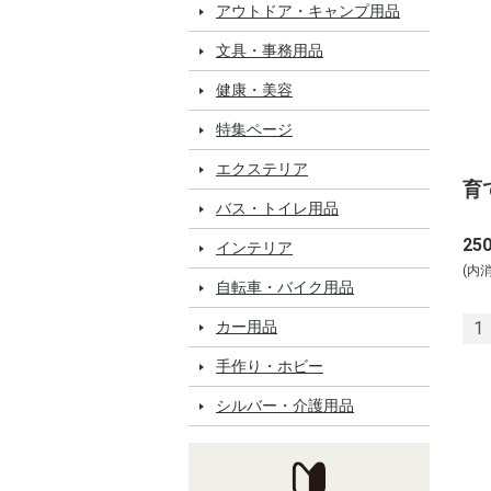
アウトドア・キャンプ用品
文具・事務用品
健康・美容
特集ページ
エクステリア
育
バス・トイレ用品
25
インテリア
(内
自転車・バイク用品
カー用品
1
手作り・ホビー
シルバー・介護用品