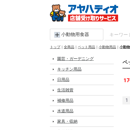
小動物用食器
トップ
全商品
ペット用品
小動物用品
小動物
園芸・ガーデニング
ペ
キッチン用品
日用品
17
生活雑貨
1
補修用品
水道用品
家具・収納