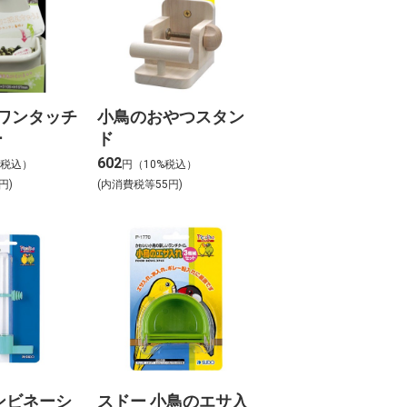
 ワンタッチ
小鳥のおやつスタン
ー
ド
602
%税込）
円（10%税込）
円)
(内消費税等55円)
ンビネーシ
スドー 小鳥のエサ入