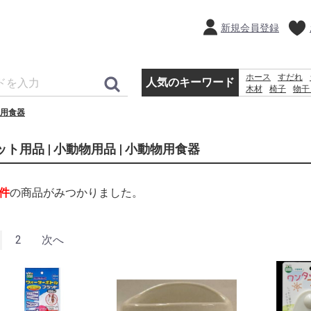
新規会員登録
ホース
すだれ
人気のキーワード
木材
椅子
物干
砂利
物置
コン
用食器
空調服
ット用品 | 小動物用品 | 小動物用食器
件
の商品がみつかりました。
2
次へ