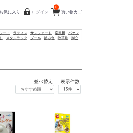
0
お気に入り
ログイン
買い物カゴ
シート
ラティス
サンシェード
扇風機
バケツ
し
メタルラック
プール
踏み台
除草剤
脚立
クリートブロック
犬 ウェットティッシュ
並べ替え
表示件数