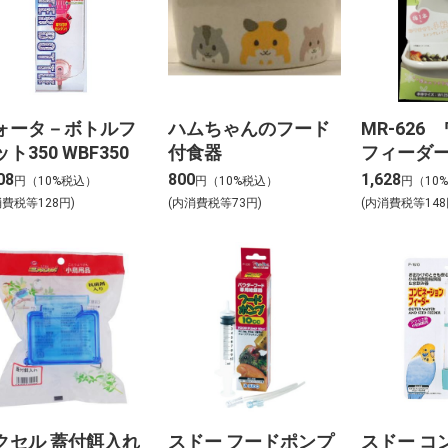
ォータ－ボトルフ
ハムちゃんのフード
MR-626
ト350 WBF350
付食器
フィーダ
08
800
1,628
円（10%税込）
円（10%税込）
円（10
消費税等128円)
(内消費税等73円)
(内消費税等148
クセル 蓋付餌入れ
スドー フードポンプ
スドー コ