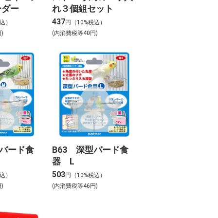
ーダー
れ３個組セット
437
税込）
円（10%税込）
)
(内消費税等40円)
型バード食
B63 深型バード食
器 L
503
税込）
円（10%税込）
)
(内消費税等46円)