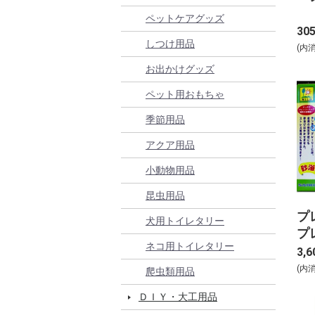
ペットケアグッズ
30
しつけ用品
(内
お出かけグッズ
ペット用おもちゃ
季節用品
アクア用品
小動物用品
昆虫用品
プ
犬用トイレタリー
プ
ネコ用トイレタリー
3,6
(内
爬虫類用品
ＤＩＹ・大工用品