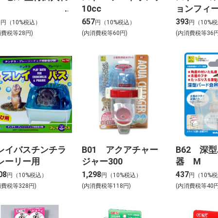
10cc
ョンフィ
5
657
393
円（10%税込）
円（10%税込）
円（10%
消費税等28円)
(内消費税等60円)
(内消費税等36円
レイバスチンチラ
B01 アクアチャー
B62 深
レーリー用
ジャー300
器 M
08
1,298
437
円（10%税込）
円（10%税込）
円（10%
消費税等328円)
(内消費税等118円)
(内消費税等40円