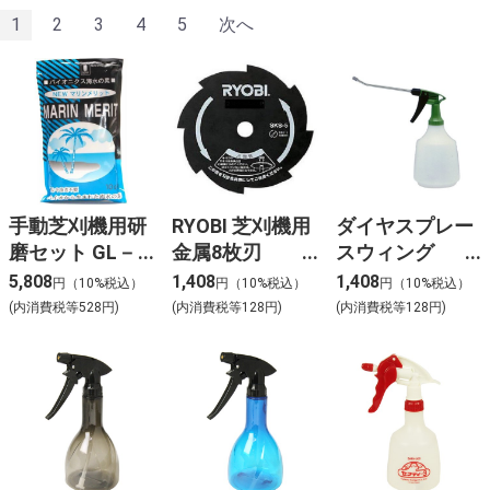
1
2
3
4
5
次へ
手動芝刈機用研
RYOBI 芝刈機用
ダイヤスプレー
磨セット GL－
金属8枚刃
スウィング
100
200mm
LN1000 NO.529
5,808
1,408
1,408
円（10%税込）
円（10%税込）
円（10%税込）
(内消費税等528円)
(内消費税等128円)
(内消費税等128円)