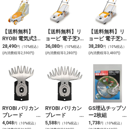
【送料無料】
【送料無料】リ
【送料無料】リ
RYOBI 電気式芝
ョービ 電子芝刈
ョービ 電子芝刈
刈機 ロータリー
機(リール式)
機(リール式)
28,490
36,080
38,280
円（10%税込）
円（10%税込）
円（10%税込）
式LMR-2300
LM-2310
LM-2810
(内消費税等2,590円)
(内消費税等3,280円)
(内消費税等3,480円)
RYOBI バリカン
RYOBI バリカン
GS埋込チップソ
ブレード
ブレード
ー2枚組
110mm
160mm
230mm×36P
4,048
5,588
1,738
円（10%税込）
円（10%税込）
円（10%税込）
6730897
6730907