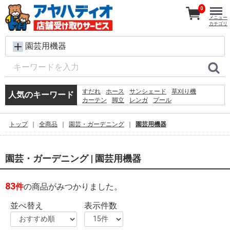
0
メニュー
カテゴリ
園芸用機器
すだれ
ホース
サンシェード
草刈り機
人気のキーワード
カーテン
脚立
レンガ
プール
コンクリートブロック
飼育ケース
椅子
踏み台
水
テント
バケツ
物置
シート
トップ
全商品
園芸・ガーデニング
園芸用機器
ルーバーラテイス60×180
木材
ラティス
園芸・ガーデニング | 園芸用機器
83
件
の商品がみつかりました。
並べ替え
表示件数