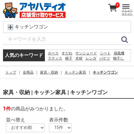
0
メニュー
カテゴリ
キッチンワゴン
ホース
すだれ
サンシェード
シート
扇風機
人気のキーワード
ラティス
椅子
木材
レンガ
バケツ
物干し
脚立
メタルラック
犬 ウェットティッシュ
コンクリートブロック
プール
踏み台
水
トップ
全商品
家具・収納
キッチン家具
キッチンワゴン
除草剤
物置
家具・収納 | キッチン家具 | キッチンワゴン
1
件
の商品がみつかりました。
並べ替え
表示件数