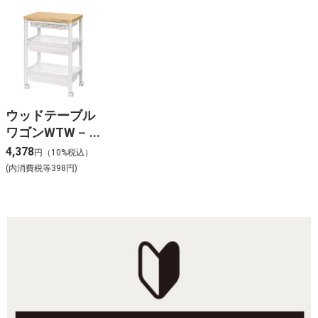
ウッドテーブル
ワゴンWTW－
3HS 引き出しバ
4,378
円（10%税込）
スケット付 W
(内消費税等398円)