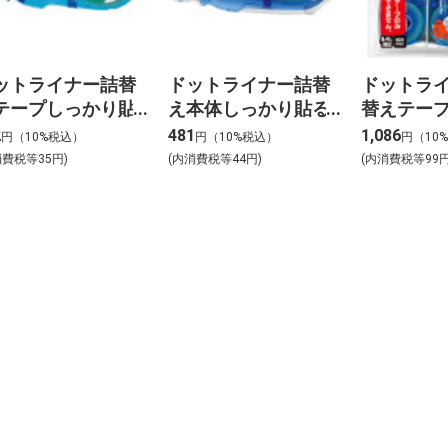
ットライナー詰替
ドットライナー詰替
ドットラ
テープしっかり貼
え本体しっかり貼る
替えテープ
タ-D400N-08
タ-DM400N-08
タ-D400N-
2
481
1,086
円（10%税込）
円（10%税込）
円（10
消費税等35円)
(内消費税等44円)
(内消費税等99円