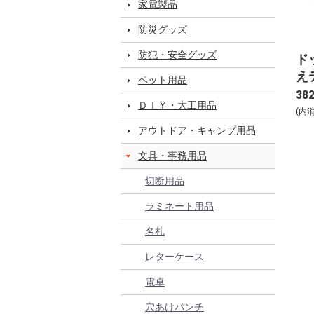
家電製品
防災グッズ
防犯・安全グッズ
ド
え
ペット用品
る 
38
ＤＩＹ・大工用品
(内
アウトドア・キャンプ用品
文具・事務用品
切断用品
ラミネート用品
名札
レターケース
電卓
穴あけパンチ