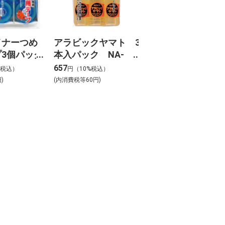
イナーつめ
アラビックヤマト 3
3個パック
本入パック NA-
08X3
50RH-3P
657
%税込）
円（10%税込）
)
(内消費税等60円)