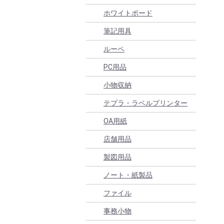
ホワイトボード
筆記用具
ルーペ
PC用品
小物収納
テプラ・ラベルプリンター
OA用紙
店舗用品
製図用品
ノート・紙製品
ファイル
事務小物