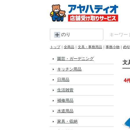
のり
トップ
全商品
文具・事務用品
事務小物
のり
園芸・ガーデニング
文
キッチン用品
日用品
4
生活雑貨
補修用品
水道用品
家具・収納