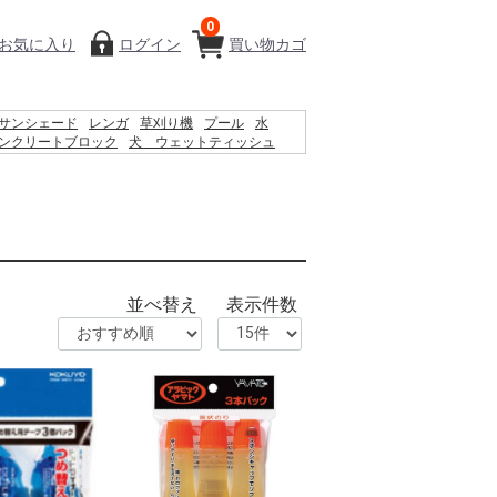
0
お気に入り
ログイン
買い物カゴ
サンシェード
レンガ
草刈り機
プール
水
ンクリートブロック
犬 ウェットティッシュ
踏み台
クーラーボックス
物干し
カーテン
空調服
並べ替え
表示件数