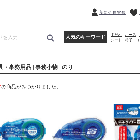
新規会員登録
すだれ
ホース
人気のキーワード
シート
椅子
コ
バケツ
扇風機
物置
コンテナ
具・事務用品 | 事務小物 | のり
件
の商品がみつかりました。