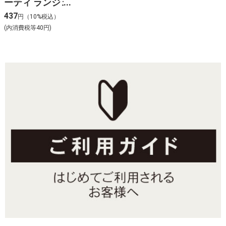
ーティ ランジェ
リー用洗剤
437
円（10%税込）
120ML
(内消費税等40円)