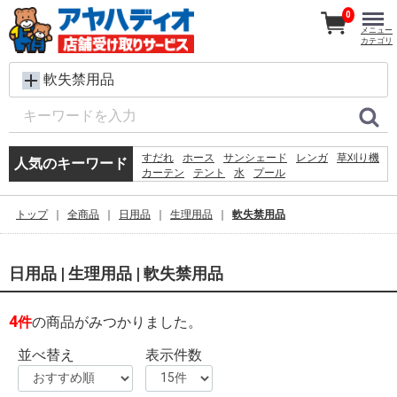
0
メニュー
カテゴリ
軟失禁用品
すだれ
ホース
サンシェード
レンガ
草刈り機
人気のキーワード
カーテン
テント
水
プール
犬 ウェットティッシュ
物干し
椅子
シート
バケツ
クーラーボックス
コンクリートブロック
トップ
全商品
日用品
生理用品
軟失禁用品
踏み台
扇風機
ラティス
物置
日用品 | 生理用品 | 軟失禁用品
4
件
の商品がみつかりました。
並べ替え
表示件数