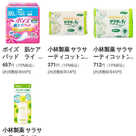
ポイズ 肌ケア
小林製薬 サラサ
小林製薬 サラサ
パッド ライ
ーティコットン
ーティコットン
ト 26枚
100 56P
100 112P
657
371
712
円（10%税込）
円（10%税込）
円（10%税込）
(内消費税等60円)
(内消費税等34円)
(内消費税等65円)
小林製薬 サラサ