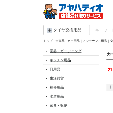
タイヤ交換用品
トップ
全商品
カー用品
メンテナンス用品
タ
園芸・ガーデニング
カ
キッチン用品
日用品
21
生活雑貨
1
補修用品
水道用品
家具・収納