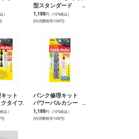
型スタンダード
No.213
1,188
税込）
円（10%税込）
)
(内消費税等108円)
理キット
パンク修理キット
ックタイプ
パワーバルカシー
ル 補充用
1,188
%税込）
円（10%税込）
円)
(内消費税等108円)