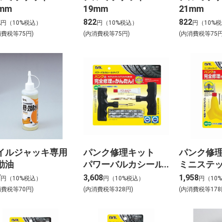
mm
19mm
21mm
2
822
822
円（10%税込）
円（10%税込）
円（10%
消費税等75円)
(内消費税等75円)
(内消費税等75円
イルジャッキ専用
パンク修理キット
パンク修
動油
パワーバルカシール
ミニステ
タイプ
7
3,608
1,958
円（10%税込）
円（10%税込）
円（10
消費税等70円)
(内消費税等328円)
(内消費税等178