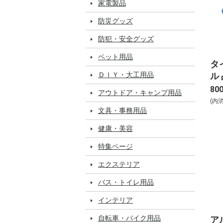
家電製品
防災グッズ
防犯・安全グッズ
ペット用品
タ
ル 
ＤＩＹ・大工用品
80
アウトドア・キャンプ用品
(内
文具・事務用品
健康・美容
特集ページ
エクステリア
バス・トイレ用品
インテリア
自転車・バイク用品
ア