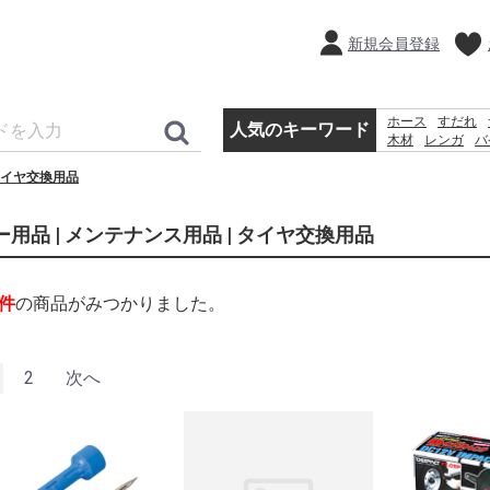
新規会員登録
ホース
すだれ
人気のキーワード
木材
レンガ
バ
犬 ウェットテ
イヤ交換用品
水
除草剤
物置
ー用品 | メンテナンス用品 | タイヤ交換用品
件
の商品がみつかりました。
2
次へ