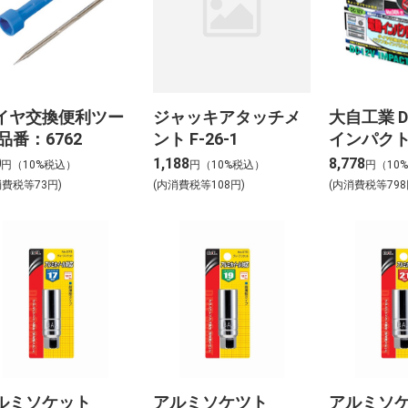
イヤ交換便利ツー
ジャッキアタッチメ
大自工業 D
品番：6762
ント F-26-1
インパク
FT-09P
0
1,188
8,778
円（10%税込）
円（10%税込）
円（10
消費税等73円)
(内消費税等108円)
(内消費税等798
ルミソケット
アルミソケツト
アルミソ