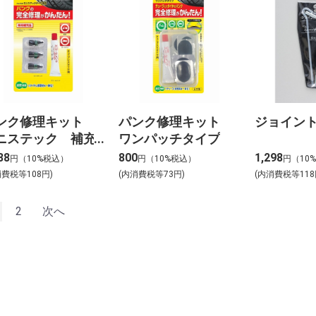
ンク修理キット
パンク修理キット
ジョイン
ニステック 補充
ワンパッチタイプ
88
800
1,298
円（10%税込）
円（10%税込）
円（10
消費税等108円)
(内消費税等73円)
(内消費税等118
2
次へ