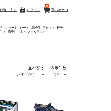
0
お気に入り
ログイン
買い物カゴ
サンシェード
シート
扇風機
ラティス
椅子
ケツ
物干し
脚立
メタルラック
ィッシュ
コンクリートブロック
プール
踏み台
並べ替え
表示件数