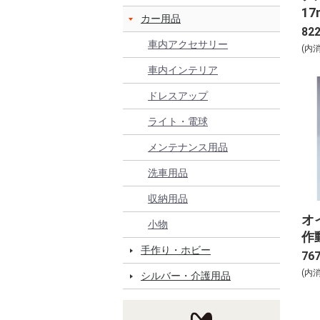
17
カー用品
82
車内アクセサリー
(内
車内インテリア
ドレスアップ
ライト・電球
メンテナンス用品
洗車用品
収納用品
オ
小物
作
手作り・ホビー
76
(内
シルバー・介護用品