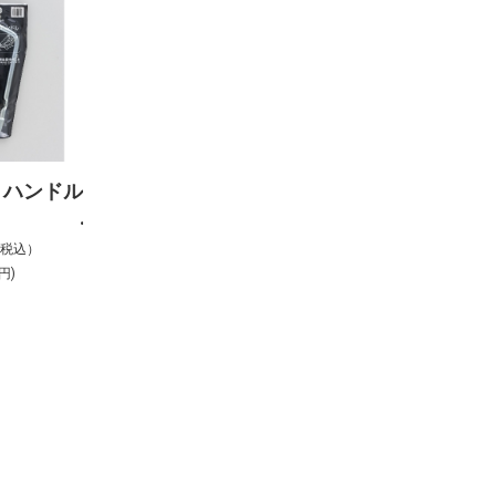
トハンドル
%税込）
円)