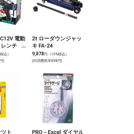
C12V 電動
2t ローダウンジャッ
トレンチ
キ FA-24
9,878
%税込）
円（10%税込）
円)
(内消費税等898円)
ケツト
PRO－Excel ダイヤル