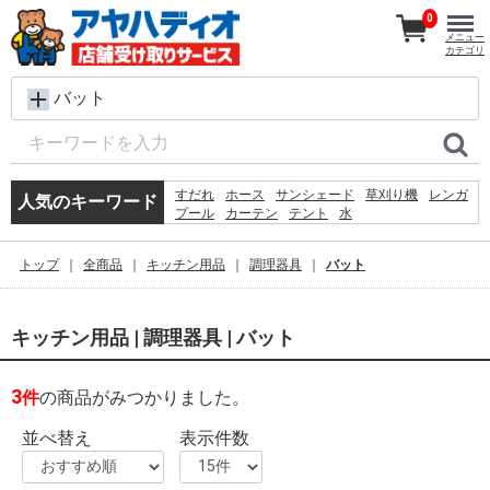
0
メニュー
カテゴリ
バット
すだれ
ホース
サンシェード
草刈り機
レンガ
人気のキーワード
プール
カーテン
テント
水
犬 ウェットティッシュ
シート
踏み台
クーラーボックス
コンクリートブロック
物干し
トップ
全商品
キッチン用品
調理器具
バット
椅子
砂利
バケツ
飼育ケース
物置
キッチン用品 | 調理器具 | バット
3
件
の商品がみつかりました。
並べ替え
表示件数