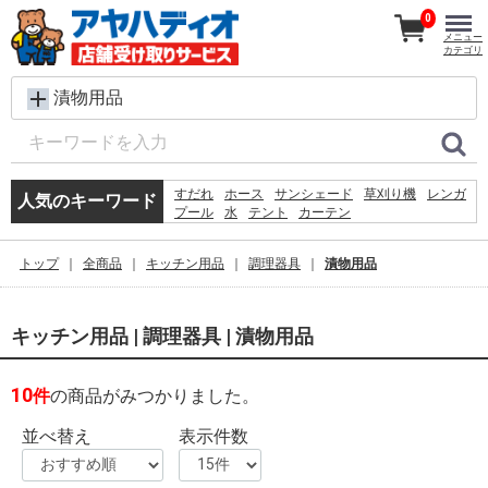
0
メニュー
カテゴリ
漬物用品
すだれ
ホース
サンシェード
草刈り機
レンガ
人気のキーワード
プール
水
テント
カーテン
犬 ウェットティッシュ
シート
踏み台
物干し
クーラーボックス
コンクリートブロック
椅子
トップ
全商品
キッチン用品
調理器具
漬物用品
砂利
物置
バケツ
空調服
キッチン用品 | 調理器具 | 漬物用品
10
件
の商品がみつかりました。
並べ替え
表示件数