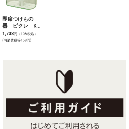
即席つけもの
器 ピクレ K-
10 スケルトン
1,738
円（10%税込）
グリーン
(内消費税等158円)