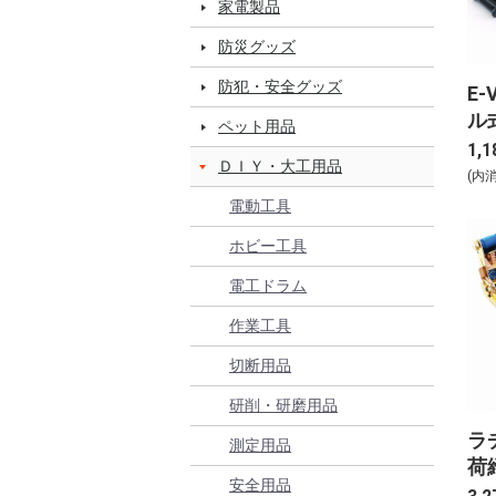
家電製品
防災グッズ
防犯・安全グッズ
E-
ル
ペット用品
25
1,1
ＤＩＹ・大工用品
(内
電動工具
ホビー工具
電工ドラム
作業工具
切断用品
研削・研磨用品
ラ
測定用品
荷締
安全用品