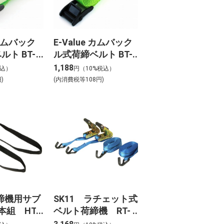
 カムバック
E-Value カムバック
ト BT-
ル式荷締ベルト BT-
256(LG)
1,188
税込）
円（10%税込）
)
(内消費税等108円)
荷締機用サブ
SK11 ラチェット式
本組 HT-
ベルト荷締機 RT-
S
32JB 2pcs