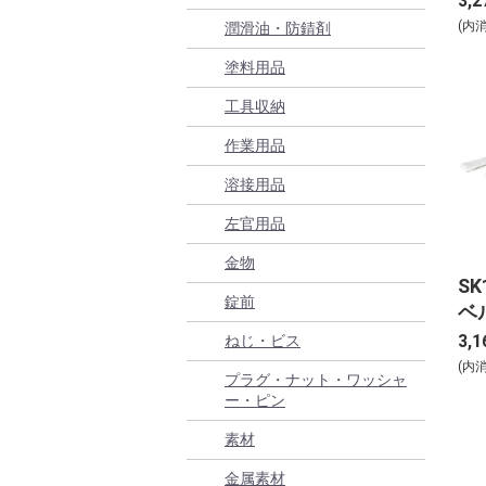
3,2
(内
潤滑油・防錆剤
塗料用品
工具収納
作業用品
溶接用品
左官用品
金物
S
錠前
ベ
32
3,1
ねじ・ビス
(内
プラグ・ナット・ワッシャ
ー・ピン
素材
金属素材