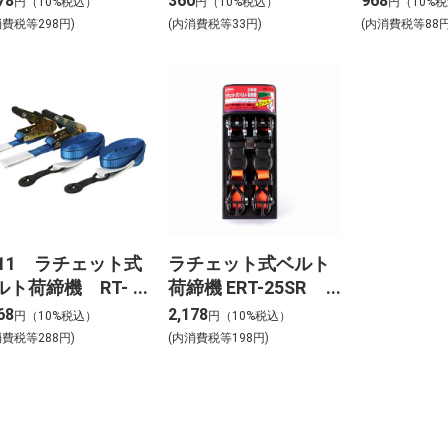
78
360
968
円（10%税込）
円（10%税込）
円（10%
消費税等298円)
(内消費税等33円)
(内消費税等88円
K11 ラチェット式
ラチェット式ベルト
ルト荷締機 RT-
荷締機 ERT-25SR
LB 2pcs
2PCS
68
2,178
円（10%税込）
円（10%税込）
消費税等288円)
(内消費税等198円)