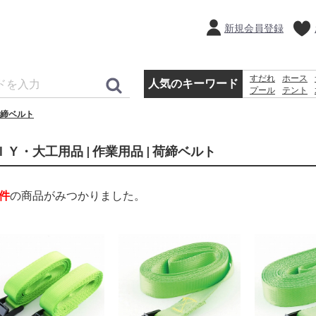
新規会員登録
すだれ
ホース
人気のキーワード
プール
テント
コンクリートブ
締ベルト
踏み台
扇風機
ＩＹ・大工用品 | 作業用品 | 荷締ベルト
件
の商品がみつかりました。