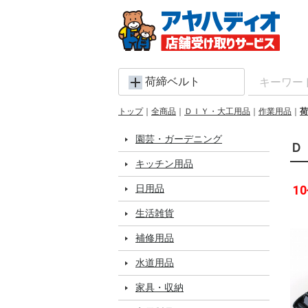
荷締ベルト
トップ
全商品
ＤＩＹ・大工用品
作業用品
荷
園芸・ガーデニング
Ｄ
キッチン用品
日用品
10
生活雑貨
補修用品
水道用品
家具・収納