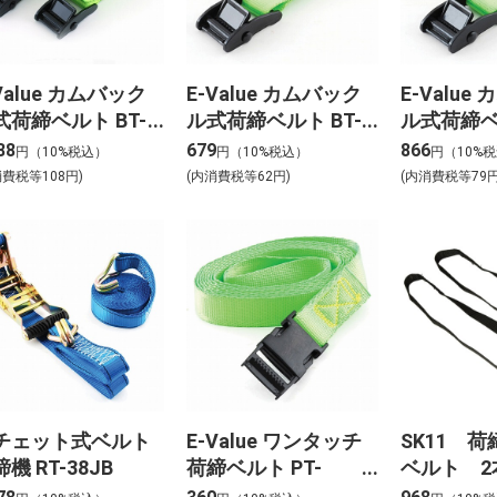
Value カムバック
E-Value カムバック
E-Value
式荷締ベルト BT-
ル式荷締ベルト BT-
ル式荷締ベル
2(LG)2pcs
252(LG)
254(LG)
88
679
866
円（10%税込）
円（10%税込）
円（10%
消費税等108円)
(内消費税等62円)
(内消費税等79円
チェット式ベルト
E-Value ワンタッチ
SK11 
機 RT-38JB
荷締ベルト PT-
ベルト 2
252(LG)
45BL 2PC