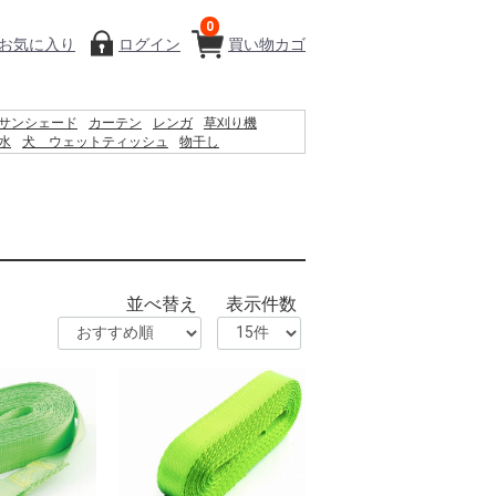
0
お気に入り
ログイン
買い物カゴ
サンシェード
カーテン
レンガ
草刈り機
水
犬 ウェットティッシュ
物干し
ロック
椅子
バケツ
シート
クーラーボックス
ラティス
物置
並べ替え
表示件数