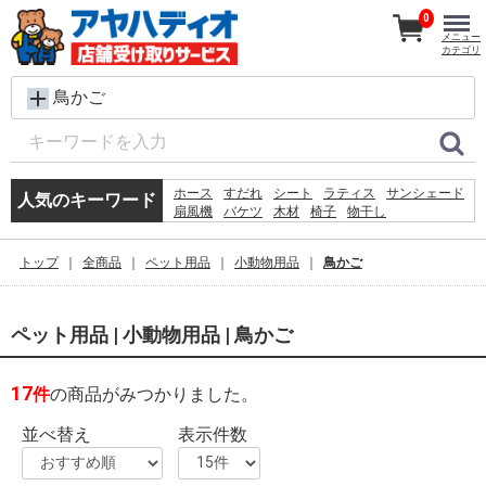
0
メニュー
カテゴリ
鳥かご
ホース
すだれ
シート
ラティス
サンシェード
人気のキーワード
扇風機
バケツ
木材
椅子
物干し
メタルラック
プール
踏み台
除草剤
脚立
砂利
物置
コンクリートブロック
トップ
全商品
ペット用品
小動物用品
鳥かご
犬 ウェットティッシュ
空調服
ペット用品 | 小動物用品 | 鳥かご
17
件
の商品がみつかりました。
並べ替え
表示件数