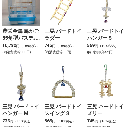
豊栄金属 鳥かご
三晃 バードトイ
三晃 バードトイ
35角型パステル
ラダー
ハンガー S
35-PS（底ブル
10,780
745
569
円（10%税込）
円（10%税込）
円（10%税込）
ー）
(内消費税等980円)
(内消費税等68円)
(内消費税等52円)
三晃 バードトイ
三晃 バードトイ
三晃 バードトイ
ハンガー M
スイング S
メリー
723
569
745
円（10%税込）
円（10%税込）
円（10%税込）