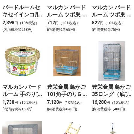
バードルームセ
マルカン バード
マルカン バード
キセイインコ用
ルーム ツボ巣
ルーム ツボ巣
HT－40
中 MB－2
大 MB－3
2,398
712
822
円（10%税込）
円（10%税込）
円（10%税込）
(内消費税等218円)
(内消費税等65円)
(内消費税等75円)
マルカン バード
豊栄金属 鳥かご
豊栄金属 鳥かご
ルーム 手のりフ
101角手のりG
35ロング（底ブ
ゴ MB－5
（底ブルー）
ルー）
1,738
7,128
16,280
円（10%税込）
円（10%税込）
円（10%税込）
(内消費税等158円)
(内消費税等648円)
(内消費税等1,480円)