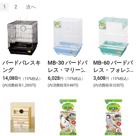
1
2
次へ
バードパレスキ
MB-30 バードパ
MB-60 バードパ
ング
レス・マリーン
レス・フォレス
ト
14,080
6,028
3,608
円（10%税込）
円（10%税込）
円（10%税込）
(内消費税等1,280円)
(内消費税等548円)
(内消費税等328円)