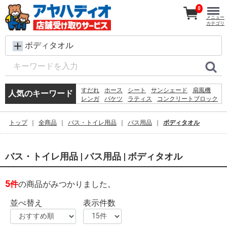
0
メニュー
カテゴリ
ボディタオル
すだれ
ホース
シート
サンシェード
扇風機
人気のキーワード
レンガ
バケツ
ラティス
コンクリートブロック
メタルラック
椅子
脚立
犬 ウェットティッシュ
物干し
踏み台
空調服
トップ
全商品
バス・トイレ用品
バス用品
ボディタオル
水
木材
砂利
カーテン
バス・トイレ用品 | バス用品 | ボディタオル
5
件
の商品がみつかりました。
並べ替え
表示件数