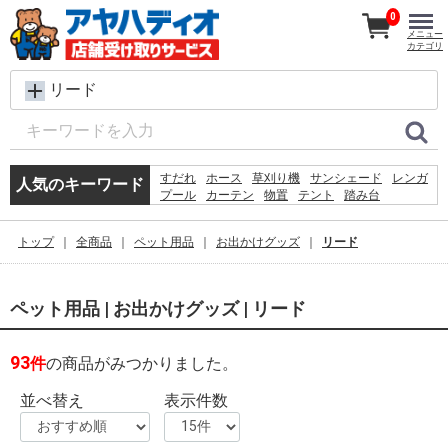
0
メニュー
カテゴリ
リード
すだれ
ホース
草刈り機
サンシェード
レンガ
人気のキーワード
プール
カーテン
物置
テント
踏み台
コンクリートブロック
水
椅子
犬 ウェットティッシュ
シート
飼育ケース
トップ
全商品
ペット用品
お出かけグッズ
リード
木材
砂利
クーラーボックス
物干し
ペット用品 | お出かけグッズ | リード
93
件
の商品がみつかりました。
並べ替え
表示件数