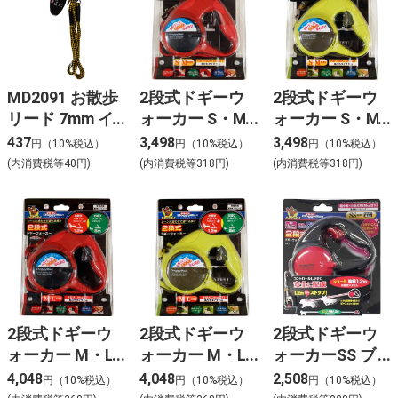
MD2091 お散歩
2段式ドギーウ
2段式ドギーウ
リード 7mm イ
ォーカー S・M
ォーカー S・M
エロー/ブラック
レッド
グリーン
437
3,498
3,498
円（10%税込）
円（10%税込）
円（10%税込）
(内消費税等40円)
(内消費税等318円)
(内消費税等318円)
2段式ドギーウ
2段式ドギーウ
2段式ドギーウ
ォーカー M・L
ォーカー M・L
ォーカーSS ブ
レッド
グリーン
ラック
4,048
4,048
2,508
円（10%税込）
円（10%税込）
円（10%税込）