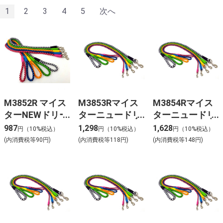
1
2
3
4
5
次へ
M3852R マイス
M3853Rマイス
M3854Rマイス
ターNEWドリー
ターニュードリ
ターニュードリ
ムリードNo.8 レ
ームリード
ームリード
987
1,298
1,628
円（10%税込）
円（10%税込）
円（10%税込）
ッド
No.10
No.12
(内消費税等90円)
(内消費税等118円)
(内消費税等148円)