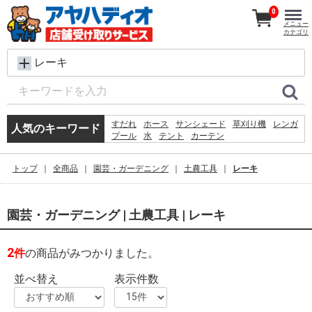
0
メニュー
カテゴリ
レーキ
すだれ
ホース
サンシェード
草刈り機
レンガ
人気のキーワード
プール
水
テント
カーテン
犬 ウェットティッシュ
シート
踏み台
物干し
クーラーボックス
コンクリートブロック
椅子
トップ
全商品
園芸・ガーデニング
土農工具
レーキ
砂利
物置
バケツ
空調服
園芸・ガーデニング | 土農工具 | レーキ
2
件
の商品がみつかりました。
並べ替え
表示件数