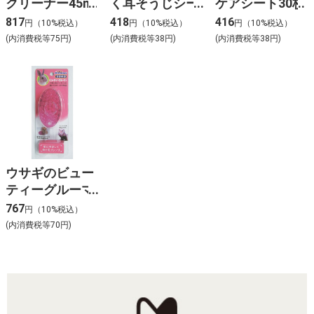
クリーナー45ml
く耳そうじシー
ケアシート30枚
ト
817
418
416
円（10%税込）
円（10%税込）
円（10%税込）
(内消費税等75円)
(内消費税等38円)
(内消費税等38円)
ウサギのビュー
ティーグルーマ
ー
767
円（10%税込）
(内消費税等70円)