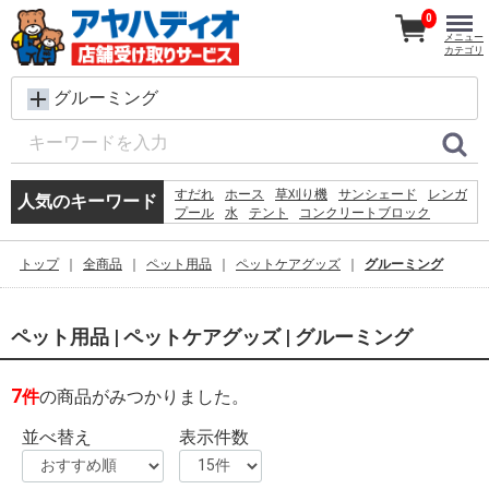
0
メニュー
カテゴリ
グルーミング
すだれ
ホース
草刈り機
サンシェード
レンガ
人気のキーワード
プール
水
テント
コンクリートブロック
カーテン
踏み台
シート
犬 ウェットティッシュ
椅子
クーラーボックス
トップ
全商品
ペット用品
ペットケアグッズ
グルーミング
飼育ケース
物置
砂利
物干し
バケツ
ペット用品 | ペットケアグッズ | グルーミング
7
件
の商品がみつかりました。
並べ替え
表示件数