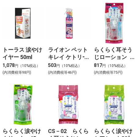
トーラス 涙やけ
ライオン ペット
らくらく耳そう
イヤー 50ml
キレイ ケトリー
じローション
ナ ベビーパウダ
45ml
1,078
503
817
円（10%税込）
円（10%税込）
円（10%税込）
ーの香り２００
(内消費税等98円)
(内消費税等46円)
(内消費税等75円)
ｍｌ
らくらく涙やけ
CS－02 らくら
らくらく涙やけ