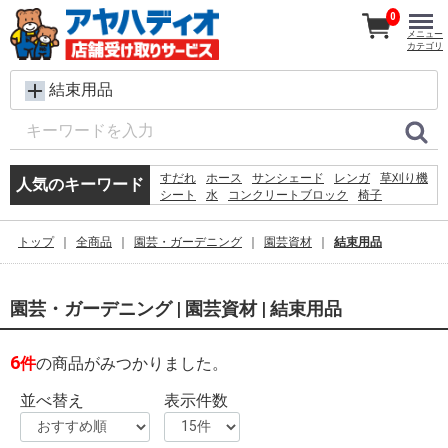
0
メニュー
カテゴリ
結束用品
すだれ
ホース
サンシェード
レンガ
草刈り機
人気のキーワード
シート
水
コンクリートブロック
椅子
犬 ウェットティッシュ
扇風機
踏み台
バケツ
カーテン
物干し
クーラーボックス
プール
トップ
全商品
園芸・ガーデニング
園芸資材
結束用品
物置
コンテナ
空調服
園芸・ガーデニング | 園芸資材 | 結束用品
6
件
の商品がみつかりました。
並べ替え
表示件数