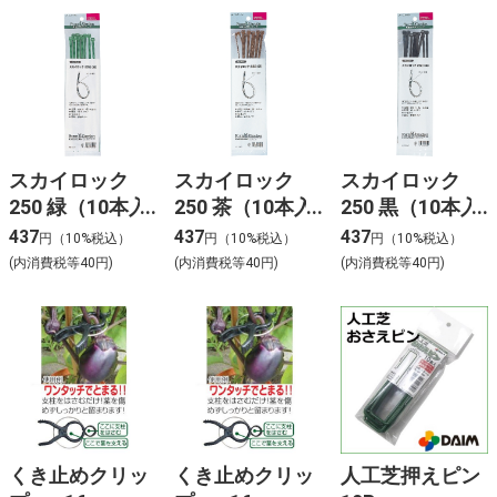
スカイロック
スカイロック
スカイロック
250 緑（10本入
250 茶（10本入
250 黒（10本入
り） 5540
り） 5541
り） 5542
437
437
437
円（10%税込）
円（10%税込）
円（10%税込）
(内消費税等40円)
(内消費税等40円)
(内消費税等40円)
くき止めクリッ
くき止めクリッ
人工芝押えピン