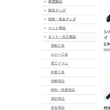
家電製品
防災グッズ
防犯・安全グッズ
ペット用品
シ
イ
ＤＩＹ・大工用品
12
2,9
電動工具
(内
ホビー工具
電工ドラム
作業工具
切断用品
研削・研磨用品
測定用品
安全用品
竹挽