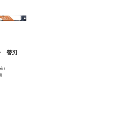
ー 替刃
税込）
)