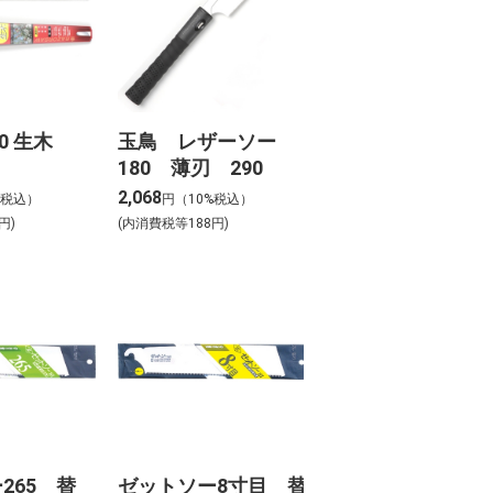
50 生木
玉鳥 レザーソー
180 薄刃 290
2,068
%税込）
円（10%税込）
円)
(内消費税等188円)
265 替
ゼットソー8寸目 替