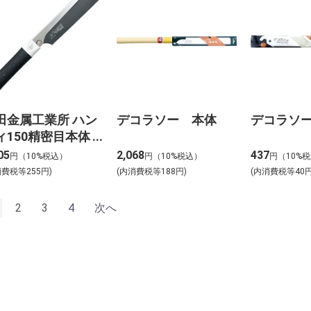
田金属工業所 ハン
デコラソー 本体
デコラソ
ィ150精密目本体
41
05
2,068
437
円（10%税込）
円（10%税込）
円（10%
消費税等255円)
(内消費税等188円)
(内消費税等40円
2
3
4
次へ