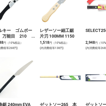
ルキー ゴムボー
レザーソー細工鋸
SELECT2
 万能目 210
片刃 100MM 1150
1-21
48
1,518
2,948
円（10%税込）
円（10%税込）
円（10
消費税等268円)
(内消費税等138円)
(内消費税等268
鋸 240mm EVA
ゼットソー265 本
ゼットソー