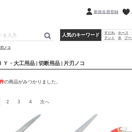
新規会員登録
すだれ
ホース
人気のキーワード
テント
水
プー
シート
バケツ
刃ノコ
扇風機
ラティス
ＩＹ・大工用品 | 切断用品 | 片刃ノコ
件
の商品がみつかりました。
2
3
4
次へ