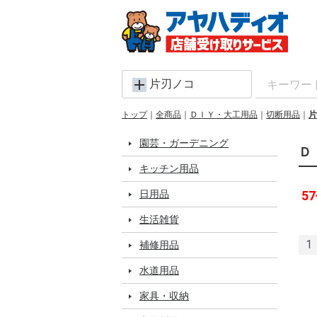
片刃ノコ
トップ
全商品
ＤＩＹ・大工用品
切断用品
片
園芸・ガーデニング
Ｄ
キッチン用品
日用品
57
生活雑貨
1
補修用品
水道用品
家具・収納