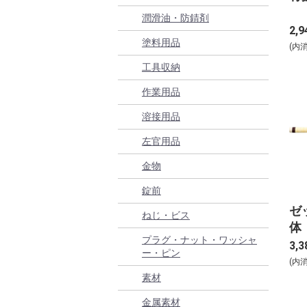
潤滑油・防錆剤
2,9
塗料用品
(内
工具収納
作業用品
溶接用品
左官用品
金物
錠前
ゼ
ねじ・ビス
体
プラグ・ナット・ワッシャ
3,3
ー・ピン
(内
素材
金属素材