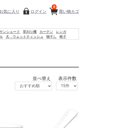
0
お気に入り
ログイン
買い物カゴ
サンシェード
草刈り機
カーテン
レンガ
ル
犬 ウェットティッシュ
物干し
椅子
クーラーボックス
コンクリートブロック
踏み台
物置
並べ替え
表示件数