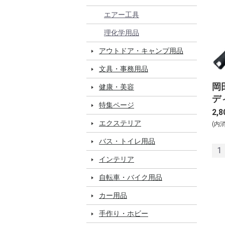
エアー工具
理化学用品
アウトドア・キャンプ用品
文具・事務用品
岡
健康・美容
デ
特集ページ
70
2,8
エクステリア
(内
バス・トイレ用品
1
インテリア
自転車・バイク用品
カー用品
手作り・ホビー