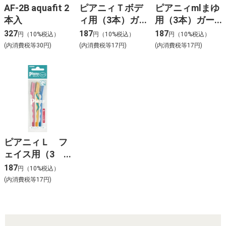
AF-2B aquafit 2
ピアニィＴボデ
ピアニィmlまゆ
本入
ィ用（3本）ガ
用（3本）ガー
ード付
ド付
327
187
187
円（10%税込）
円（10%税込）
円（10%税込）
(内消費税等30円)
(内消費税等17円)
(内消費税等17円)
ピアニィＬ フ
ェイス用（3
本）ガード付き
187
円（10%税込）
(内消費税等17円)