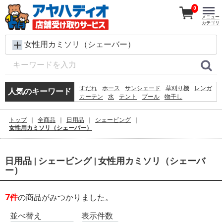
0
メニュー
カテゴリ
女性用カミソリ（シェーバー）
すだれ
ホース
サンシェード
草刈り機
レンガ
人気のキーワード
カーテン
水
テント
プール
物干し
犬 ウェットティッシュ
シート
クーラーボックス
バケツ
コンクリートブロック
トップ
全商品
日用品
シェービング
椅子
扇風機
踏み台
物置
ラティス
女性用カミソリ（シェーバー）
日用品 | シェービング | 女性用カミソリ（シェーバ
ー）
7
件
の商品がみつかりました。
並べ替え
表示件数