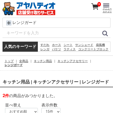
0
メニュー
カテゴリ
レンジガード
すだれ
ホース
シート
サンシェード
扇風機
人気のキーワード
レンガ
バケツ
ラティス
コンクリートブロック
メタルラック
椅子
脚立
犬 ウェットティッシュ
物干し
踏み台
空調服
トップ
全商品
キッチン用品
キッチンアクセサリー
水
木材
砂利
カーテン
レンジガード
キッチン用品 | キッチンアクセサリー | レンジガード
2
件
の商品がみつかりました。
並べ替え
表示件数