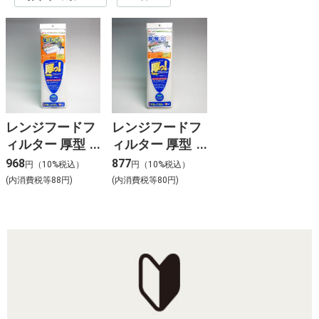
レンジフードフ
レンジフードフ
ィルター 厚型
ィルター 厚型
ハンドカット
ハンドカット
968
877
円（10%税込）
円（10%税込）
1.8m 磁石つき
1.8m 取替え用
(内消費税等88円)
(内消費税等80円)