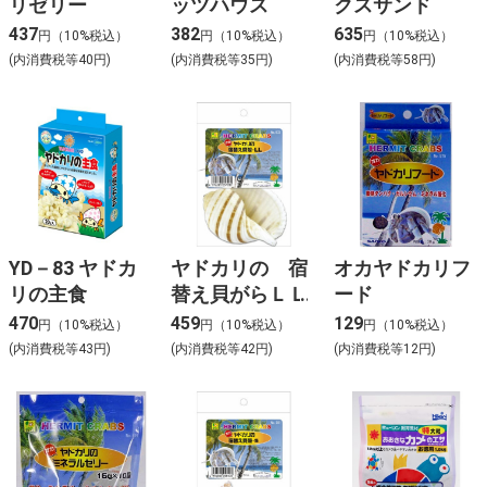
リゼリー
ッツハウス
クスサンド
437
382
635
円（10%税込）
円（10%税込）
円（10%税込）
(内消費税等40円)
(内消費税等35円)
(内消費税等58円)
YD－83 ヤドカ
ヤドカリの 宿
オカヤドカリフ
リの主食
替え貝がらＬＬ
ード
470
459
129
円（10%税込）
円（10%税込）
円（10%税込）
(内消費税等43円)
(内消費税等42円)
(内消費税等12円)