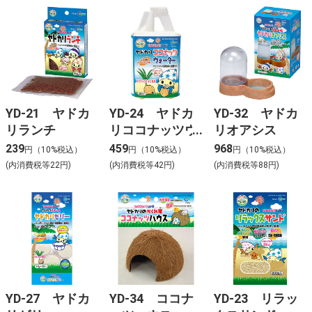
YD-21 ヤドカ
YD-24 ヤドカ
YD-32 ヤドカ
リランチ
リココナッツウ
リオアシス
ォーター
239
459
968
円（10%税込）
円（10%税込）
円（10%税込）
(内消費税等22円)
(内消費税等42円)
(内消費税等88円)
YD-27 ヤドカ
YD-34 ココナ
YD-23 リラッ