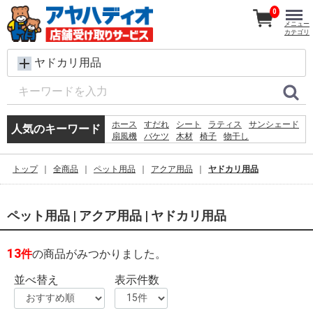
0
メニュー
カテゴリ
ヤドカリ用品
ホース
すだれ
シート
ラティス
サンシェード
人気のキーワード
扇風機
バケツ
木材
椅子
物干し
メタルラック
プール
踏み台
除草剤
脚立
砂利
物置
コンクリートブロック
トップ
全商品
ペット用品
アクア用品
ヤドカリ用品
犬 ウェットティッシュ
空調服
ペット用品 | アクア用品 | ヤドカリ用品
13
件
の商品がみつかりました。
並べ替え
表示件数