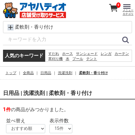
0
メニュー
カテゴリ
柔軟剤・香り付け
すだれ
ホース
サンシェード
レンガ
カーテン
人気のキーワード
草刈り機
水
プール
テント
犬 ウェットティッシュ
物干し
コンクリートブロック
シート
バケツ
椅子
トップ
全商品
日用品
洗濯洗剤
柔軟剤・香り付け
クーラーボックス
扇風機
踏み台
ラティス
物置
日用品 | 洗濯洗剤 | 柔軟剤・香り付け
1
件
の商品がみつかりました。
並べ替え
表示件数