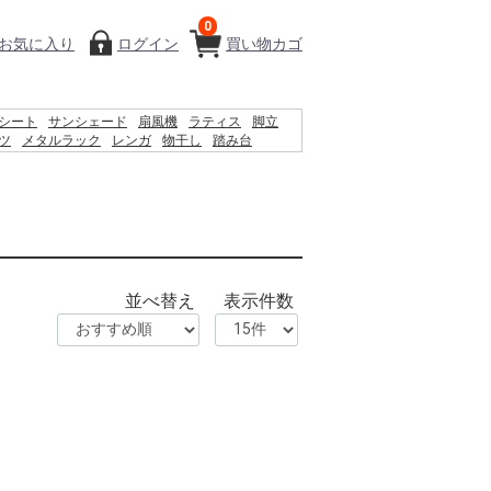
0
お気に入り
ログイン
買い物カゴ
シート
サンシェード
扇風機
ラティス
脚立
ツ
メタルラック
レンガ
物干し
踏み台
ウェットティッシュ
除草剤
砂利
空調服
並べ替え
表示件数