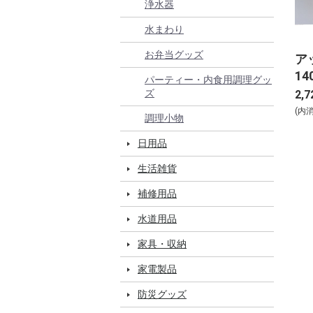
浄水器
水まわり
お弁当グッズ
ア
14
パーティー・内食用調理グッ
ズ
2,7
(内
調理小物
日用品
生活雑貨
補修用品
水道用品
家具・収納
家電製品
防災グッズ