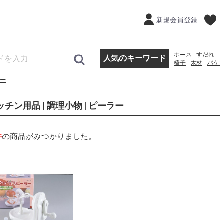
新規会員登録
ホース
すだれ
人気のキーワード
椅子
木材
バケ
プール
水
犬 
ー
ッチン用品 | 調理小物 | ピーラー
件
の商品がみつかりました。