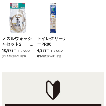
ノズルウォッシ
トイレクリーナ
ャセット2
ーPR86
PN732-13
10,978
4,378
円（10%税込）
円（10%税込）
(内消費税等998円)
(内消費税等398円)