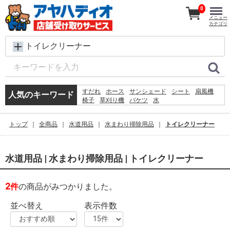
0
メニュー
カテゴリ
トイレクリーナー
すだれ
ホース
サンシェード
シート
扇風機
人気のキーワード
椅子
草刈り機
バケツ
水
コンクリートブロック
メタルラック
レンガ
ラティス
犬 ウェットティッシュ
脚立
トップ
全商品
水道用品
水まわり掃除用品
トイレクリーナー
カーテン
プール
物干し
空調服
踏み台
水道用品 | 水まわり掃除用品 | トイレクリーナー
2
件
の商品がみつかりました。
並べ替え
表示件数