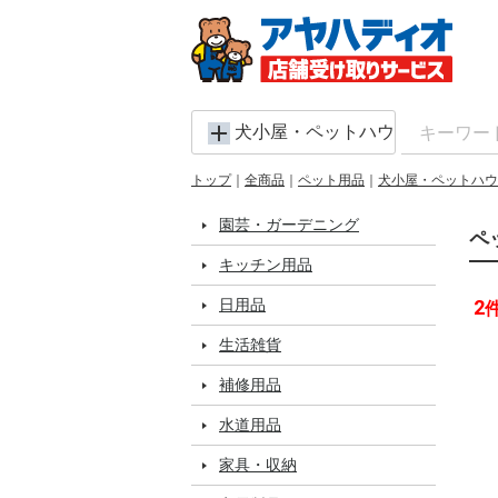
犬小屋・ペットハウス
トップ
全商品
ペット用品
犬小屋・ペットハウ
園芸・ガーデニング
ペ
キッチン用品
日用品
2
生活雑貨
補修用品
水道用品
家具・収納