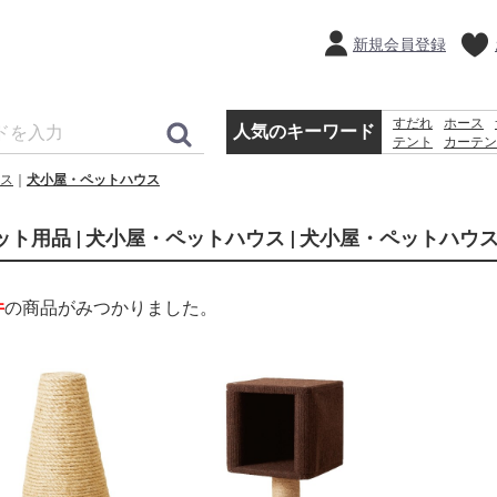
新規会員登録
すだれ
ホース
人気のキーワード
テント
カーテン
物干し
クーラー
ス
犬小屋・ペットハウス
物置
バケツ
空
ット用品 | 犬小屋・ペットハウス | 犬小屋・ペットハウ
件
の商品がみつかりました。