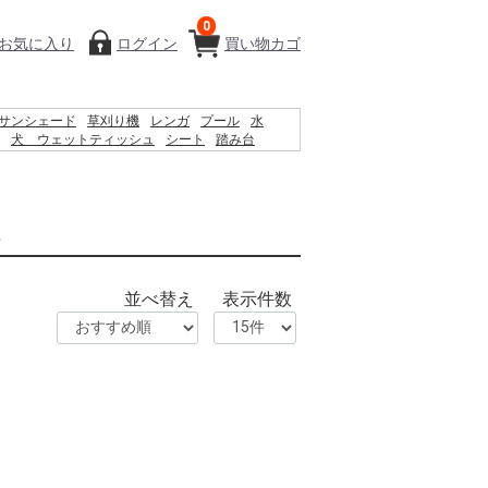
0
お気に入り
ログイン
買い物カゴ
サンシェード
草刈り機
レンガ
プール
水
犬 ウェットティッシュ
シート
踏み台
ボックス
コンクリートブロック
椅子
砂利
調服
ス
並べ替え
表示件数