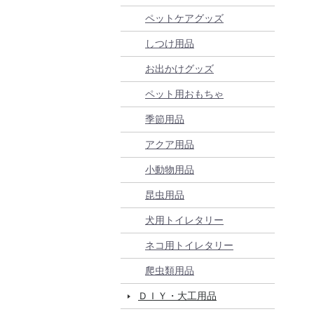
ペットケアグッズ
しつけ用品
お出かけグッズ
ペット用おもちゃ
季節用品
アクア用品
小動物用品
昆虫用品
犬用トイレタリー
ネコ用トイレタリー
爬虫類用品
ＤＩＹ・大工用品