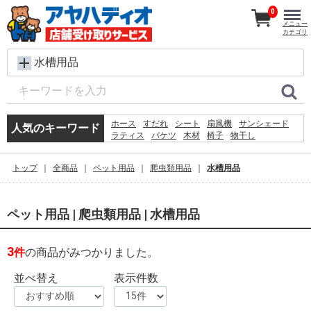
0
メニュー
カテゴリ
水槽用品
ホース
すだれ
シート
扇風機
サンシェード
人気のキーワード
ラティス
バケツ
木材
椅子
物干し
メタルラック
脚立
踏み台
プール
除草剤
砂利
犬 ウェットティッシュ
トップ
全商品
ペット用品
爬虫類用品
水槽用品
コンクリートブロック
テント
シェード
ペット用品 | 爬虫類用品 | 水槽用品
3
件
の商品がみつかりました。
並べ替え
表示件数