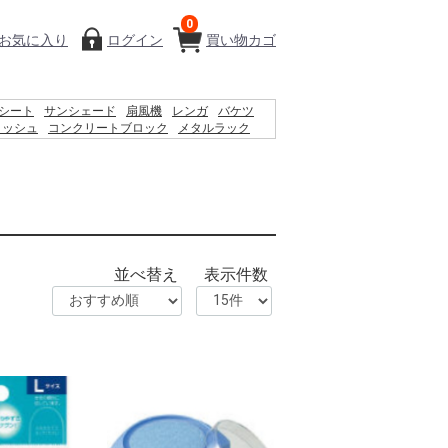
0
お気に入り
ログイン
買い物カゴ
シート
サンシェード
扇風機
レンガ
バケツ
ィッシュ
コンクリートブロック
メタルラック
椅子
プール
物干し
踏み台
カーテン
空調服
並べ替え
表示件数