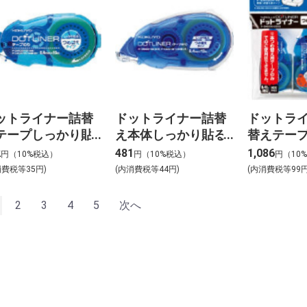
ットライナー詰替
ドットライナー詰替
ドットラ
テープしっかり貼
え本体しっかり貼る
替えテープ
タ-D400N-08
タ-DM400N-08
タ-D400N-
2
481
1,086
円（10%税込）
円（10%税込）
円（10
消費税等35円)
(内消費税等44円)
(内消費税等99円
2
3
4
5
次へ