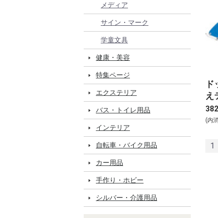
メディア
サイン・マーク
学童文具
健康・美容
特集ページ
ド
エクステリア
え
る 
38
バス・トイレ用品
(内
インテリア
自転車・バイク用品
1
カー用品
手作り・ホビー
シルバー・介護用品