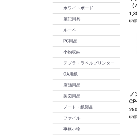
（
ホワイトボード
ク-
1,3
筆記用具
(内
ルーペ
PC用品
小物収納
テプラ・ラベルプリンター
OA用紙
店舗用品
ノ
製図用品
CP
ノート・紙製品
25
(内
ファイル
事務小物