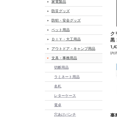
家電製品
防災グッズ
防犯・安全グッズ
ペット用品
ク
黒 
ＤＩＹ・大工用品
1,4
アウトドア・キャンプ用品
(内
文具・事務用品
切断用品
ラミネート用品
名札
レターケース
電卓
穴あけパンチ
事