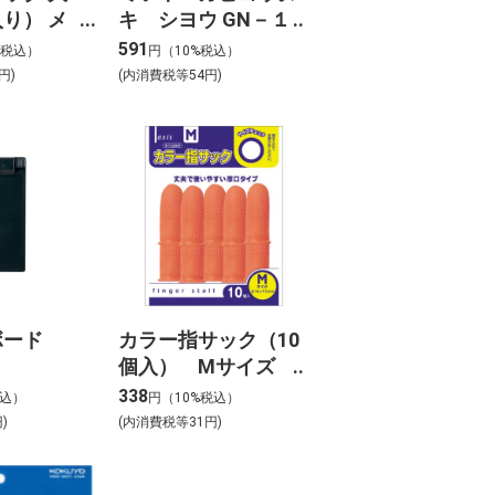
り） メ
キ シヨウ GN－１
００Ｐ
591
%税込）
円（10%税込）
円)
(内消費税等54円)
ボード
カラー指サック（10
個入） Mサイズ
061636
338
税込）
円（10%税込）
)
(内消費税等31円)