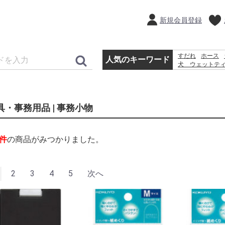
新規会員登録
すだれ
ホース
人気のキーワード
犬 ウェットテ
ラティス
脚立
砂利
水
具・事務用品 | 事務小物
件
の商品がみつかりました。
2
3
4
5
次へ