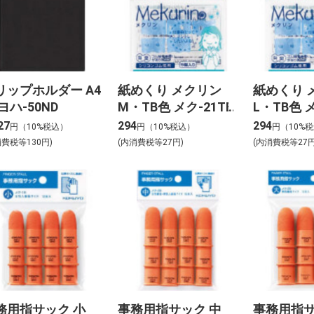
リップホルダー A4
紙めくり メクリン
紙めくり 
ヨハ-50ND
M・TB色 メク-21TB
L・TB色 メ
27
294
294
円（10%税込）
円（10%税込）
円（10%
消費税等130円)
(内消費税等27円)
(内消費税等27円
務用指サック 小
事務用指サック 中
事務用指サ