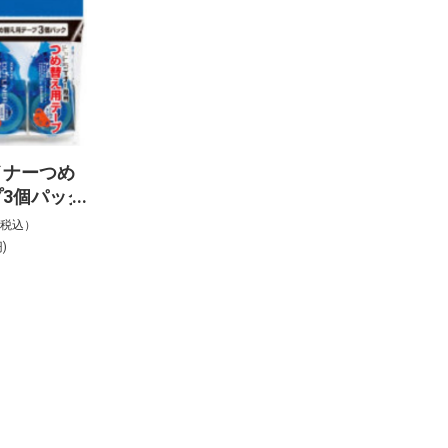
イナーつめ
3個パック
08X3
%税込）
)