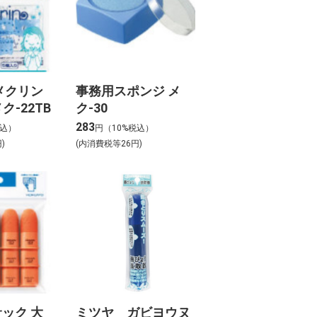
メクリン
事務用スポンジ メ
ク-22TB
ク-30
283
税込）
円（10%税込）
)
(内消費税等26円)
ック 大
ミツヤ ガビヨウヌ