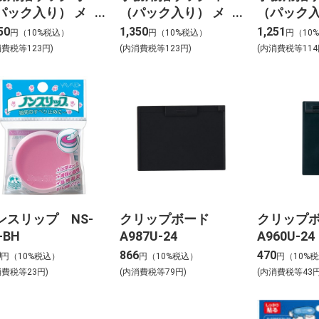
パック入り） メ
（パック入り） メ
（パック入
1B
ク-2B
ク-3B
50
1,350
1,251
円（10%税込）
円（10%税込）
円（10
消費税等123円)
(内消費税等123円)
(内消費税等114
ンスリップ NS-
クリップボード
クリップ
-BH
A987U-24
A960U-24
0
866
470
円（10%税込）
円（10%税込）
円（10%
消費税等23円)
(内消費税等79円)
(内消費税等43円