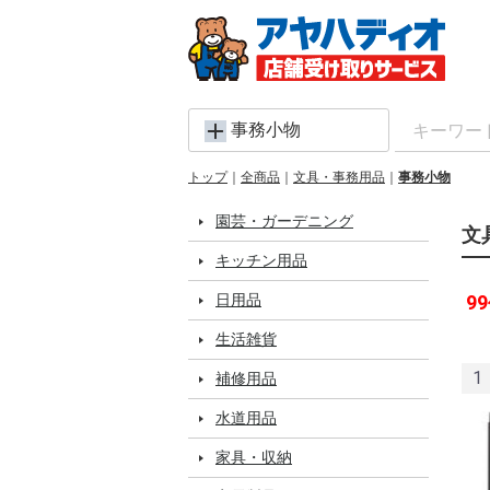
事務小物
トップ
全商品
文具・事務用品
事務小物
園芸・ガーデニング
文
キッチン用品
日用品
99
生活雑貨
1
補修用品
水道用品
家具・収納