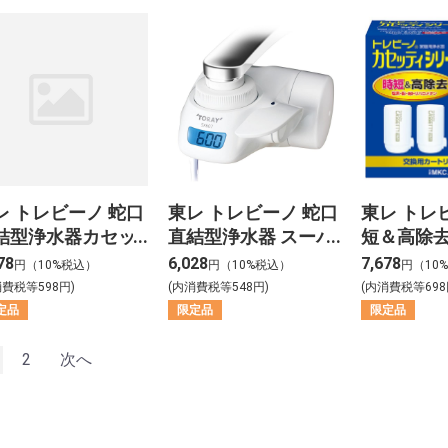
レ トレビーノ 蛇口
東レ トレビーノ 蛇口
東レ トレ
結型浄水器カセッ
直結型浄水器 スーパ
短＆高除
 MK309SMX
ースリム SX607V
浄水器カ
78
6,028
7,678
円（10%税込）
円（10%税込）
円（10
リーズ交
消費税等598円)
(内消費税等548円)
(内消費税等698
リッジ2個
定品
限定品
限定品
MKC.SMX
2
次へ