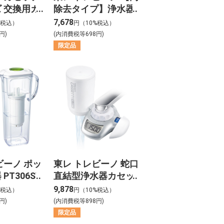
 交換用カ
除去タイプ】浄水器
 トリハロ
カセッティシリーズ
7,678
%税込）
円（10%税込）
去タイプ
交換用カートリッジ2
円)
(内消費税等698円)
J 【２個入
個入り MKC.MX2J
限定品
ビーノ ポッ
東レ トレビーノ 蛇口
PT306SV
直結型浄水器カセッ
ティ MK207SLX
9,878
%税込）
円（10%税込）
円)
(内消費税等898円)
限定品