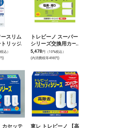
ワースリム
トレビーノ スーパー
ートリッジ
シリーズ交換用カー
トリッジ 塩素・濁り
5,478
%税込）
円（10%税込）
除去タイプ STC.2J
円)
(内消費税等498円)
【2個入り】
 カセッテ
東レ トレビーノ 【高