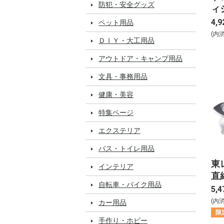
防犯・安全グッズ
ィ
ー
4,9
ペット用品
り
(内
ＤＩＹ・大工用品
MK
り
アウトドア・キャンプ用品
文具・事務用品
健康・美容
特集ページ
エクステリア
バス・トイレ用品
東
インテリア
直
自転車・バイク用品
ータ
5,4
(内
カー用品
限
手作り・ホビー