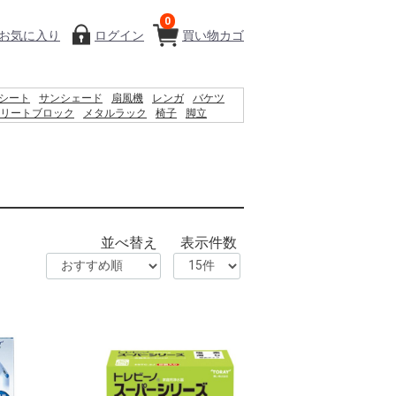
0
お気に入り
ログイン
買い物カゴ
シート
サンシェード
扇風機
レンガ
バケツ
リートブロック
メタルラック
椅子
脚立
ィッシュ
物干し
踏み台
空調服
水
木材
砂利
並べ替え
表示件数