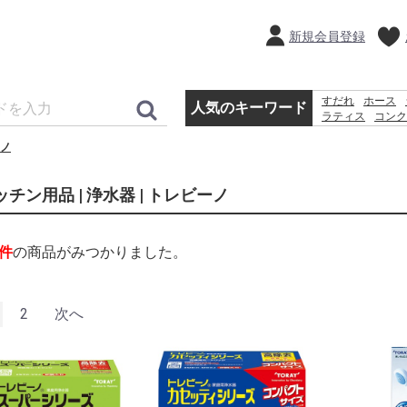
新規会員登録
すだれ
ホース
人気のキーワード
ラティス
コンク
犬 ウェットテ
ノ
カーテン
ッチン用品 | 浄水器 | トレビーノ
件
の商品がみつかりました。
2
次へ