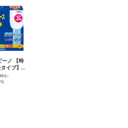
ビーノ 【時
去タイプ】
セッティシ
%税込）
換用カート
円)
入り
2