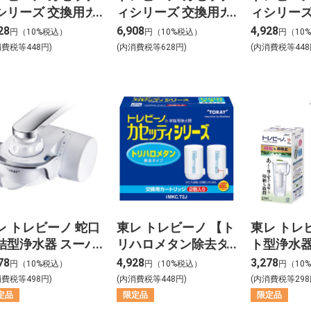
シリーズ 交換用カ
ィシリーズ 交換用カ
ィシリーズ
トリッジ 塩素・濁
ートリッジ １３項目
ートリッジ
28
6,908
4,928
円（10%税込）
円（10%税込）
円（10
除去タイプ
高除去タイプ
メタン除
消費税等448円)
(内消費税等628円)
(内消費税等448
C.2J 【２個入
MKC.XJ 【１個入
MKC.T2
】
り】
り】
レ トレビーノ 蛇口
東レ トレビーノ 【ト
東レ トレ
結型浄水器 スーパ
リハロメタン除去タ
ト型浄水器 
ッチ SX904V
イプ】浄水器カセッ
78
4,928
3,278
円（10%税込）
円（10%税込）
円（10
ティシリーズ交換用
消費税等498円)
(内消費税等448円)
(内消費税等298
カートリッジ2個入り
定品
限定品
限定品
MKC.T2J