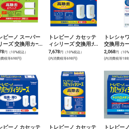
レビーノ スーパー
トレビーノ カセッテ
トレシャ
リーズ 交換用カー
ィシリーズ 交換用カ
交換用カ
リッジ 高除去タイ
ートリッジ 高除去コ
78
7,678
2,068
円（10%税込）
円（10%税込）
円（10
STC.V2J 【２個入
ンパクトタイプ
消費税等698円)
(内消費税等698円)
(内消費税等188
】
MKC.MX2J 【２個入
り】
レビーノ カセッテ
トレビーノ カセッテ
トレビーノ