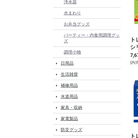
浄水器
水まわり
お弁当グッズ
パーティー・内食用調理グッ
ト
ズ
シ
調理小物
ト
7,6
プ 
(内
日用品
り
生活雑貨
補修用品
水道用品
家具・収納
家電製品
防災グッズ
ト