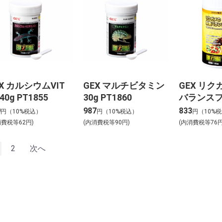
X カルシウムVIT
GEX マルチビタミン
GEX リ
 40g PT1855
30g PT1860
バランスフー
9
987
833
円（10%税込）
円（10%税込）
円（10%
消費税等62円)
(内消費税等90円)
(内消費税等76円
2
次へ