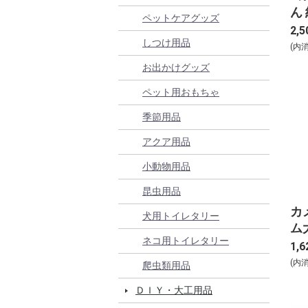
ん
ペットケアグッズ
15
2,5
しつけ用品
(内
お出かけグッズ
ペット用おもちゃ
季節用品
アクア用品
小動物用品
昆虫用品
カ
犬用トイレタリー
ム
ネコ用トイレタリー
1,6
(内
爬虫類用品
ＤＩＹ・大工用品