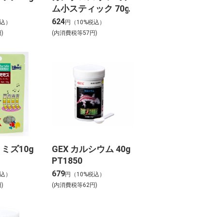
ム小スティック 70g
624
税込）
円（10%税込）
)
(内消費税等57円)
ミズ10g
GEX カルシウム 40g
PT1850
679
税込）
円（10%税込）
)
(内消費税等62円)