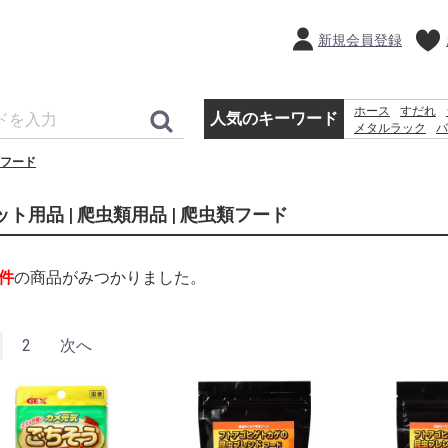
新規会員登録
ホース
すだれ
人気のキーワード
メタルラック
バ
プール
除草剤
フード
コンクリートブ
ット用品 | 爬虫類用品 | 爬虫類フード
件
の商品がみつかりました。
2
次へ