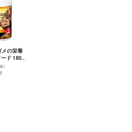
クガメの栄養
ド 180g
税込）
)