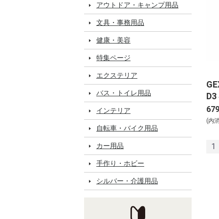
アウトドア・キャンプ用品
文具・事務用品
健康・美容
特集ページ
エクステリア
GE
バス・トイレ用品
D3
67
インテリア
(内
自転車・バイク用品
カー用品
1
手作り・ホビー
シルバー・介護用品