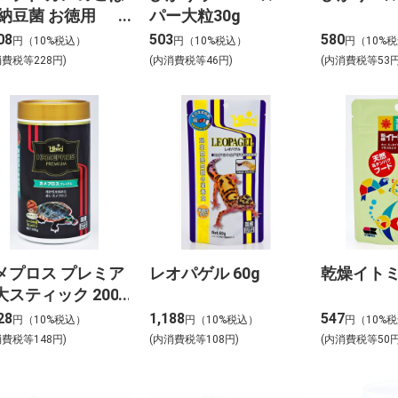
 納豆菌 お徳用
パー大粒30g
00g
08
503
580
円（10%税込）
円（10%税込）
円（10%
消費税等228円)
(内消費税等46円)
(内消費税等53円
メプロス プレミア
レオパゲル 60g
乾燥イトミ
大スティック 200g
28
1,188
547
円（10%税込）
円（10%税込）
円（10%
消費税等148円)
(内消費税等108円)
(内消費税等50円