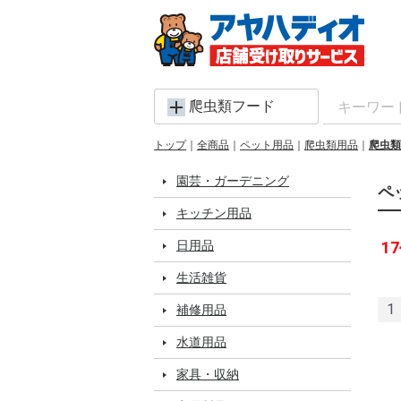
爬虫類フード
トップ
全商品
ペット用品
爬虫類用品
爬虫類
園芸・ガーデニング
ペ
キッチン用品
日用品
17
生活雑貨
1
補修用品
水道用品
家具・収納