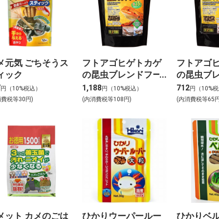
メ元気 ごちそうス
フトアゴヒゲトカゲ
フトアゴ
ィック
の昆虫ブレンドフー
の昆虫ブ
ド 250g
ド 125g
7
1,188
712
円（10%税込）
円（10%税込）
円（10%
消費税等30円)
(内消費税等108円)
(内消費税等65円
メット カメのごは
ひかりウーパールー
ひかりベル