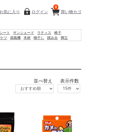
0
お気に入り
ログイン
買い物カゴ
シート
サンシェード
ラティス
椅子
ケツ
扇風機
木材
物干し
踏み台
脚立
砂利
犬 ウェットティッシュ
ロック
物置
空調服
並べ替え
表示件数