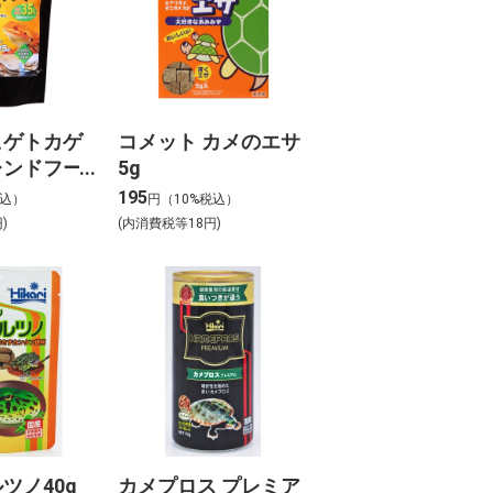
ヒゲトカゲ
コメット カメのエサ
レンドフー
5g
195
税込）
円（10%税込）
)
(内消費税等18円)
ツノ40g
カメプロス プレミア