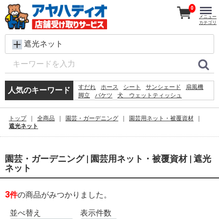
0
メニュー
カテゴリ
遮光ネット
すだれ
ホース
シート
サンシェード
扇風機
人気のキーワード
脚立
バケツ
犬 ウェットティッシュ
コンクリートブロック
メタルラック
レンガ
椅子
ラティス
プール
物干し
カーテン
トップ
全商品
園芸・ガーデニング
園芸用ネット・被覆資材
踏み台
空調服
砂利
クーラーボックス
遮光ネット
園芸・ガーデニング | 園芸用ネット・被覆資材 | 遮光
ネット
3
件
の商品がみつかりました。
並べ替え
表示件数