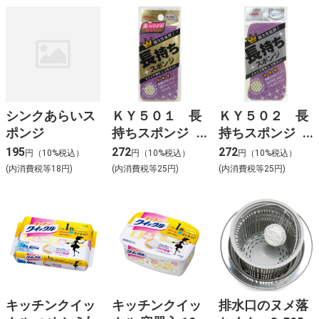
シンクあらいス
ＫＹ５０１ 長
ＫＹ５０２ 長
ポンジ
持ちスポンジ
持ちスポンジ
ソフト
薄型
195
272
272
円（10%税込）
円（10%税込）
円（10%税込）
(内消費税等18円)
(内消費税等25円)
(内消費税等25円)
キッチンクイッ
キッチンクイッ
排水口のヌメ落