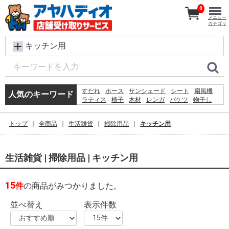
0
メニュー
カテゴリ
キッチン用
すだれ
ホース
サンシェード
シート
扇風機
人気のキーワード
ラティス
椅子
木材
レンガ
バケツ
物干し
脚立
メタルラック
犬 ウェットティッシュ
コンクリートブロック
プール
踏み台
水
トップ
全商品
生活雑貨
掃除用品
キッチン用
除草剤
物置
生活雑貨 | 掃除用品 | キッチン用
15
件
の商品がみつかりました。
並べ替え
表示件数