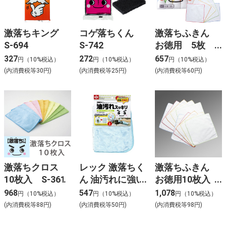
激落ちキング
コゲ落ちくん
激落ちふきん
S-694
S-742
お徳用 5枚
入 S-293
327
272
657
円（10%税込）
円（10%税込）
円（10%税込）
(内消費税等30円)
(内消費税等25円)
(内消費税等60円)
激落ちクロス
レック 激落ちく
激落ちふきん
10枚入 S-361
ん 油汚れに強い
お徳用10枚入
クロス S-830
S-415
968
547
1,078
円（10%税込）
円（10%税込）
円（10%税込）
(内消費税等88円)
(内消費税等50円)
(内消費税等98円)