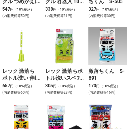
クル つめかえ用
クル 容器入 10
ちくん S-505
ジャンボパック
枚
547
338
327
円（10%税込）
円（10%税込）
円（10%税込）
24枚
(内消費税等50円)
(内消費税等31円)
(内消費税等30円)
レック 激落ち
レック 激落ちボ
激落ちくん S-
ボトル洗い 伸縮
トル洗いスペア
691
タイプ (ビーズ
(ビーズ)
657
305
173
円（10%税込）
円（10%税込）
円（10%税込）
配合)
(内消費税等60円)
(内消費税等28円)
(内消費税等16円)