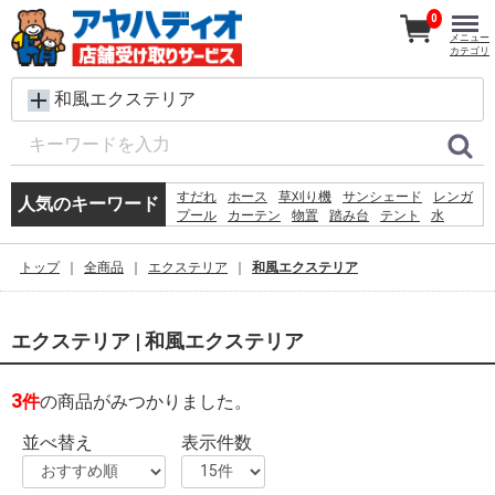
0
メニュー
カテゴリ
和風エクステリア
すだれ
ホース
草刈り機
サンシェード
レンガ
人気のキーワード
プール
カーテン
物置
踏み台
テント
水
コンクリートブロック
飼育ケース
砂利
シート
椅子
犬 ウェットティッシュ
脚立
物干し
トップ
全商品
エクステリア
和風エクステリア
クーラーボックス
エクステリア | 和風エクステリア
3
件
の商品がみつかりました。
並べ替え
表示件数