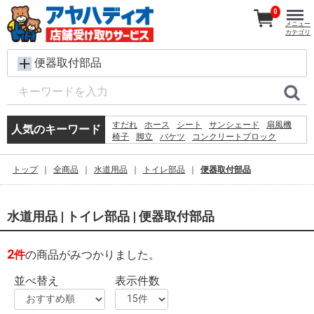
0
メニュー
カテゴリ
便器取付部品
すだれ
ホース
シート
サンシェード
扇風機
人気のキーワード
椅子
脚立
バケツ
コンクリートブロック
レンガ
メタルラック
ラティス
犬 ウェットティッシュ
水
プール
物干し
トップ
全商品
水道用品
トイレ部品
便器取付部品
空調服
カーテン
踏み台
砂利
水道用品 | トイレ部品 | 便器取付部品
2
件
の商品がみつかりました。
並べ替え
表示件数