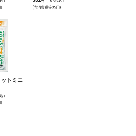
382
税込）
円（10%税込）
)
(内消費税等35円)
ネットミニ
税込）
)