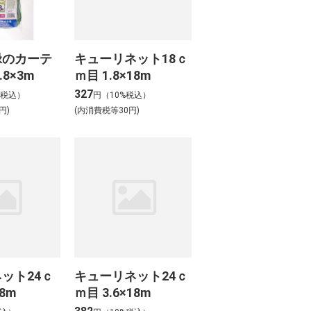
緑のカーテ
キューリネット18ｃ
8×3m
ｍ目 1.8×18m
327
%税込）
円（10%税込）
円)
(内消費税等30円)
ット24ｃ
キューリネット24ｃ
18m
ｍ目 3.6×18m