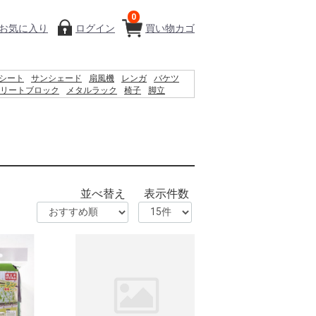
0
お気に入り
ログイン
買い物カゴ
シート
サンシェード
扇風機
レンガ
バケツ
リートブロック
メタルラック
椅子
脚立
ィッシュ
物干し
踏み台
空調服
水
木材
砂利
ト
並べ替え
表示件数