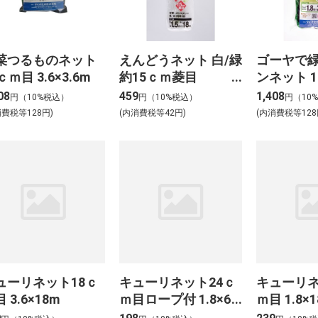
菜つるものネット
えんどうネット 白/緑
ゴーヤで
ｃｍ目 3.6×3.6m
約15ｃｍ菱目
ンネット 1.
1.5m×18m
08
459
1,408
円（10%税込）
円（10%税込）
円（10
消費税等128円)
(内消費税等42円)
(内消費税等128
ューリネット18ｃ
キューリネット24ｃ
キューリネ
 3.6×18m
ｍ目ロープ付 1.8×6m
ｍ目 1.8×