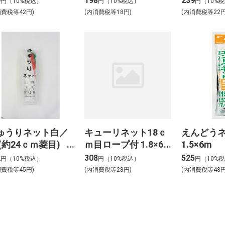
9
198
239
円（10%税込）
円（10%税込）
円（10%
消費税等42円)
(内消費税等18円)
(内消費税等22円
ゅうりネット白／
キューリネット18ｃ
えんどう
 (約24ｃｍ菱目)
ｍ目ロープ付 1.8×6m
1.5×6m
2×18m
2
308
525
円（10%税込）
円（10%税込）
円（10%
消費税等45円)
(内消費税等28円)
(内消費税等48円