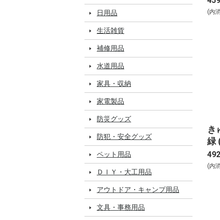
45
(内
日用品
生活雑貨
補修用品
水道用品
家具・収納
家電製品
防災グッズ
き
防犯・安全グッズ
緑
4.
49
ペット用品
(内
ＤＩＹ・大工用品
アウトドア・キャンプ用品
文具・事務用品