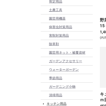
剪定用品
土農工具
園芸用機器
野
15
病害虫対策用品
1,4
害獣対策用品
(内
除草剤
園芸用ネット・被覆資材
ガーデンアクセサリー
ウォーターガーデン
季節用品
ガーデニング小物
キ
清掃用品
ｍ目
キッチン用品