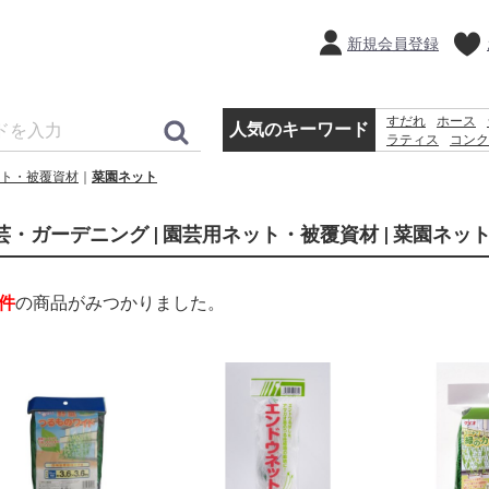
新規会員登録
すだれ
ホース
人気のキーワード
ラティス
コンク
犬 ウェットテ
ト・被覆資材
菜園ネット
カーテン
芸・ガーデニング | 園芸用ネット・被覆資材 | 菜園ネッ
件
の商品がみつかりました。