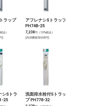
トラップ
アフレナシSトラップ
PH74B-25
7,238
%税込）
円（10%税込）
円)
(内消費税等658円)
ナシSトラ
洗面排水栓付Sトラッ
1-25
プ PH778-32