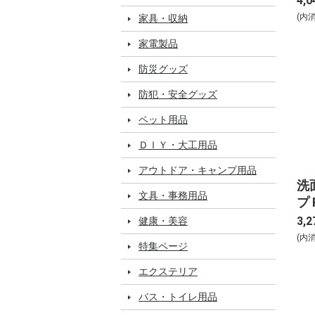
4,0
(内
家具・収納
家電製品
防災グッズ
防犯・安全グッズ
ペット用品
ＤＩＹ・大工用品
アウトドア・キャンプ用品
洗
文具・事務用品
プ 
3,2
健康・美容
(内
特集ページ
エクステリア
バス・トイレ用品