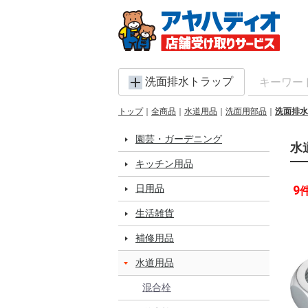
洗面排水トラップ
トップ
全商品
水道用品
洗面用部品
洗面排水
園芸・ガーデニング
水
キッチン用品
日用品
9
生活雑貨
補修用品
水道用品
混合栓