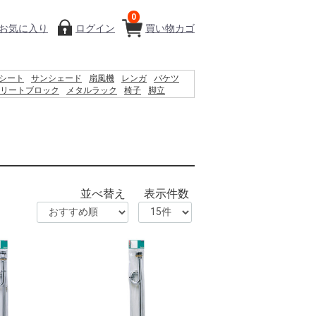
0
お気に入り
ログイン
買い物カゴ
シート
サンシェード
扇風機
レンガ
バケツ
リートブロック
メタルラック
椅子
脚立
ィッシュ
物干し
踏み台
空調服
水
木材
砂利
並べ替え
表示件数