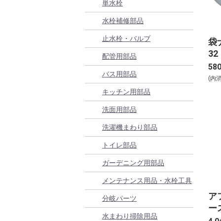
単水栓
水栓補修部品
止水栓・バルブ
袋ナ
32
配管用部品
58
バス用部品
(内
キッチン用部品
洗面用部品
洗濯機まわり部品
トイレ部品
ガーデニング用部品
メンテナンス用品・水栓工具
ア
分岐パーツ
ース
水まわり掃除用品