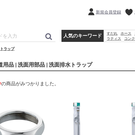
新規会員登録
すだれ
ホース
人気のキーワード
ラティス
コンク
犬 ウェットテ
トラップ
カーテン
道用品 | 洗面用部品 | 洗面排水トラップ
件
の商品がみつかりました。