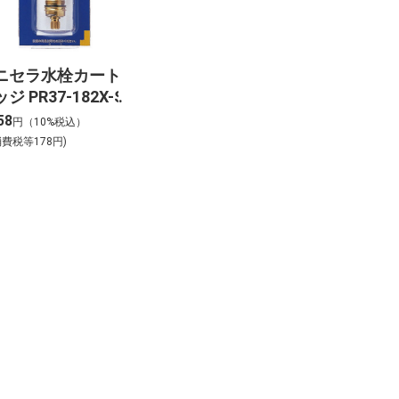
ニセラ水栓カート
ジ PR37-182X-S
58
円（10%税込）
消費税等178円)