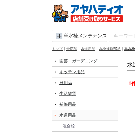
単水栓メンテナンス部品
トップ
全商品
水道用品
水栓補修部品
単水栓
園芸・ガーデニング
水
キッチン用品
日用品
1
生活雑貨
補修用品
水道用品
混合栓