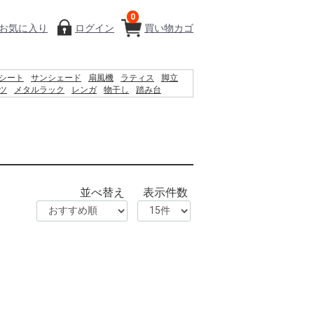
0
お気に入り
ログイン
買い物カゴ
シート
サンシェード
扇風機
ラティス
脚立
ツ
メタルラック
レンガ
物干し
踏み台
ウェットティッシュ
除草剤
砂利
空調服
並べ替え
表示件数