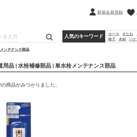
新規会員登録
ホース
すだれ
人気のキーワード
椅子
木材
バケ
プール
水
犬 
メンテナンス部品
道用品 | 水栓補修部品 | 単水栓メンテナンス部品
件
の商品がみつかりました。