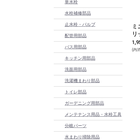
単水栓
水栓補修部品
止水栓・バルブ
ミ
リッ
配管用部品
1,9
バス用部品
(内
キッチン用部品
洗面用部品
洗濯機まわり部品
トイレ部品
ガーデニング用部品
メンテナンス用品・水栓工具
分岐パーツ
水まわり掃除用品