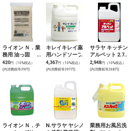
ライオン Ｎ．業
キレイキレイ薬
サラヤ キッチン
務用 油っ固
用ハンドソープ
アルペット 2.7L
500g
420
4,367
2,948
円（10%税込）
円（10%税込）
円（10%税込）
(内消費税等39円)
(内消費税等397円)
(内消費税等268円)
ライオン Ｎ．チ
N.サラヤ ヤシノ
業務用お風呂洗