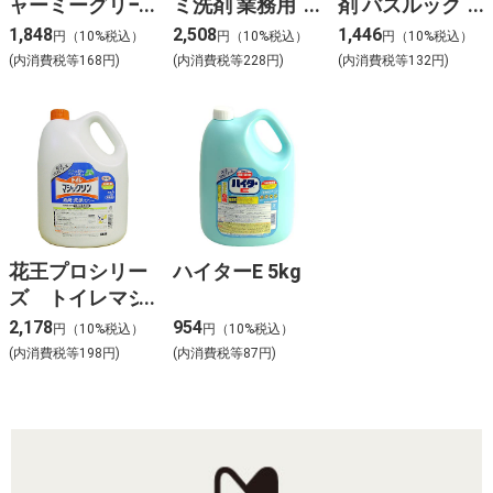
ャーミーグリー
ミ洗剤 業務用
剤 バスルック
ン 4L
2.7L
4L
1,848
2,508
1,446
円（10%税込）
円（10%税込）
円（10%税込）
(内消費税等168円)
(内消費税等228円)
(内消費税等132円)
花王プロシリー
ハイターE 5kg
ズ トイレマジ
ックリン業務用
2,178
954
円（10%税込）
円（10%税込）
【花王 トイレ掃
(内消費税等198円)
(内消費税等87円)
除 消臭剤】