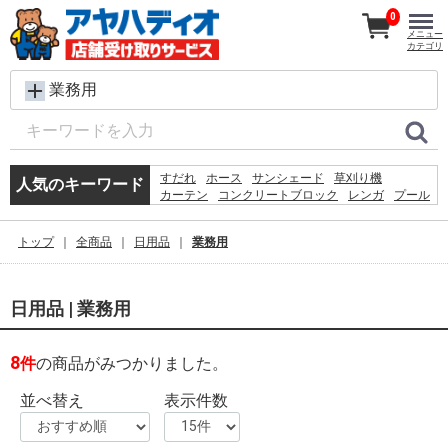
0
メニュー
カテゴリ
業務用
すだれ
ホース
サンシェード
草刈り機
人気のキーワード
カーテン
コンクリートブロック
レンガ
プール
飼育ケース
椅子
踏み台
水
脚立
テント
バケツ
物置
シート
ルーバーラテイス60×180
トップ
全商品
日用品
業務用
木材
ラティス
日用品 | 業務用
8
件
の商品がみつかりました。
並べ替え
表示件数