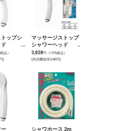
ストップシ
マッサージストップ
ッド
シャワーヘッド
1XA-MW2
PS3235-80XA-MW2
3,828
%税込）
円（10%税込）
円)
(内消費税等348円)
ワー
シャワホース 2m