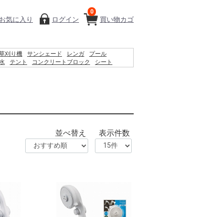
0
お気に入り
ログイン
買い物カゴ
草刈り機
サンシェード
レンガ
プール
水
テント
コンクリートブロック
シート
ットティッシュ
椅子
クーラーボックス
木材
物干し
並べ替え
表示件数