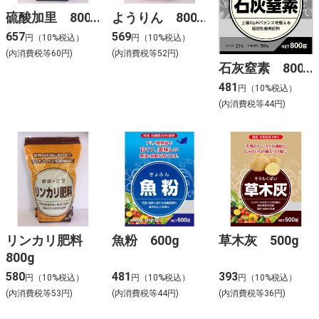
硫酸加里 800g
ようりん 800g
657
569
円（10%税込）
円（10%税込）
(内消費税等60円)
(内消費税等52円)
石灰窒素 800g
481
円（10%税込）
(内消費税等44円)
リンカリ肥料
魚粉 600g
草木灰 500g
800g
580
481
393
円（10%税込）
円（10%税込）
円（10%税込）
(内消費税等53円)
(内消費税等44円)
(内消費税等36円)