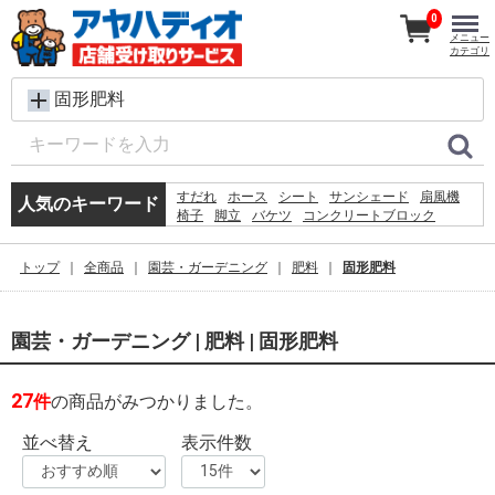
0
メニュー
カテゴリ
固形肥料
すだれ
ホース
シート
サンシェード
扇風機
人気のキーワード
椅子
脚立
バケツ
コンクリートブロック
レンガ
メタルラック
ラティス
犬 ウェットティッシュ
水
プール
物干し
トップ
全商品
園芸・ガーデニング
肥料
固形肥料
空調服
カーテン
踏み台
砂利
園芸・ガーデニング | 肥料 | 固形肥料
27
件
の商品がみつかりました。
並べ替え
表示件数