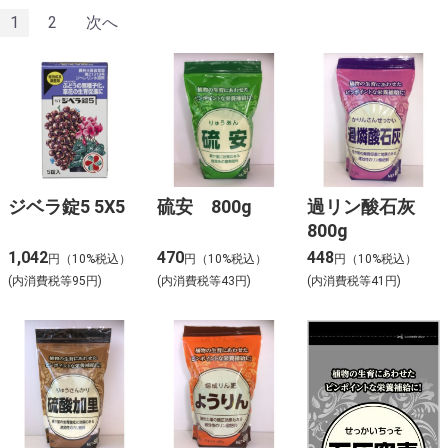
1
2
次へ
ジベラ錠5 5X5
硫安 800g
過リン酸石灰
800g
1,042
470
448
円（10%税込）
円（10%税込）
円（10%税込）
(内消費税等95円)
(内消費税等43円)
(内消費税等41円)