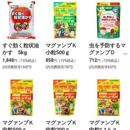
すぐ効く粒状油
マグァンプＫ
虫を予防するマ
かす 5kg
小粒500ｇ
グァンプＤ
200g
1,848
858
712
円（10%税込）
円（10%税込）
円（10%税込）
(内消費税等168円)
(内消費税等78円)
(内消費税等65円)
マグァンプＫ
マグァンプＫ
マグァンプＫ
中粒500ｇ
中粒200ｇ
中粒1.1ｋｇ